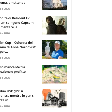
ema, omettendo...
ile 2026
ndite di Resident Evil
iem spingono Capcom
mentare le...
ile 2026
im Cup – Colonna del
ano di Anna Nordqvist:
per...
ile 2026
sso mancante tra
zione e profitto
ile 2026
mbio USD/JPY si
olisce mentre lo yen si
za in...
ile 2026