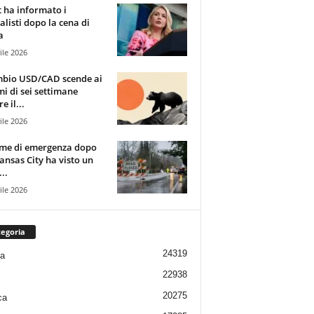
t ha informato i
alisti dopo la cena di
a
ile 2026
mbio USD/CAD scende ai
i di sei settimane
e il...
ile 2026
rme di emergenza dopo
ansas City ha visto un
..
ile 2026
egoria
24319
ia
22938
20275
ca