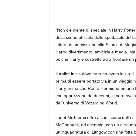
“Non c’è niente di speciale in Harry Potte
descrizione ufficiale dello spettacolo di 
lettera di ammissione alla Scuola di Mag
Harry: divertimento, amicizia e magia. M
poiché Harry è costretto ad affrontare un
Il trailer inizia dove tutto ha avuto inizio
prima di essere portato via in un viaggio m
Harry prima che Ron e Hermione entrino fi
che apprezzano da decenni, le vere rivelazi
dell’universo di Wizarding World.
Janet McTeer ci offre alcuni scorci della 
McGonagall, ad esempio, con un altro mo
un’inquadratura di Lithgow con una folta ba