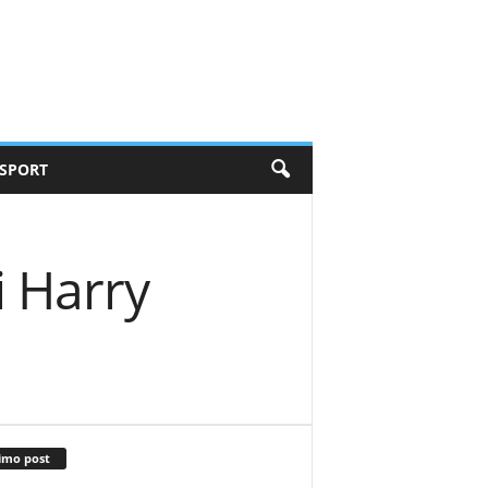
SPORT
di Harry
imo post