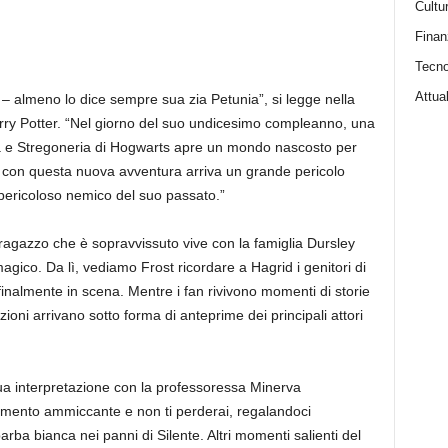
Cultu
Finan
Tecno
Attual
r – almeno lo dice sempre sua zia Petunia”, si legge nella
Harry Potter. “Nel giorno del suo undicesimo compleanno, una
ia e Stregoneria di Hogwarts apre un mondo nascosto per
a con questa nuova avventura arriva un grande pericolo
 pericoloso nemico del suo passato.”
: il ragazzo che è sopravvissuto vive con la famiglia Dursley
agico. Da lì, vediamo Frost ricordare a Hagrid i genitori di
nalmente in scena. Mentre i fan rivivono momenti di storie
oni arrivano sotto forma di anteprime dei principali attori
sua interpretazione con la professoressa Minerva
mento ammiccante e non ti perderai, regalandoci
rba bianca nei panni di Silente. Altri momenti salienti del