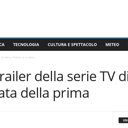
CA
TECNOLOGIA
CULTURA E SPETTACOLO
METEO
V di Harry Potter e la data...
trailer della serie TV 
data della prima
Ult