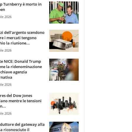
 Turnberry è morto in
pen
ile 2026
zzi dell’argento scendono
e i mercati tengono
hio la riunione...
ile 2026
te NICE: Donald Trump
ene la ridenominazione
 chiave agenzia
rnativa
ile 2026
ures del Dow Jones
lano mentre le tensioni
n...
ile 2026
oduttore del gateway alla
ha riconosciuto il