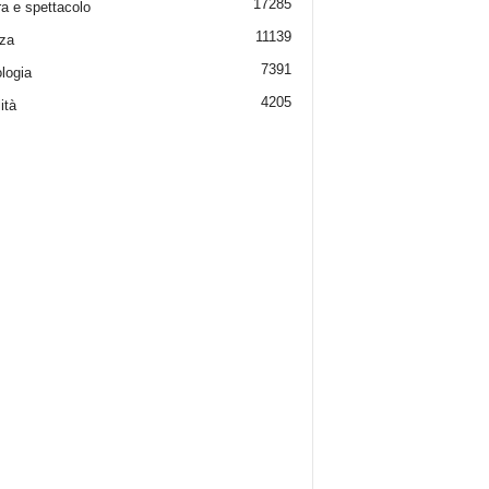
17285
ra e spettacolo
11139
za
7391
logia
4205
ità