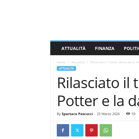
M
a
s
s
a
C
a
ATTUALITÀ
FINANZA
POLITI
r
r
Home
Attualità
Rilasciato il trailer della serie T
a
ATTUALITÀ
r
Rilasciato il 
a
N
e
Potter e la 
w
s
By
Spartaco Pascucci
-
25 Marzo 2026
59