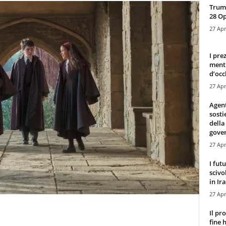
Trump
28 O
27 Apr
I pre
mentr
d’occ
27 Apr
Agen
sosti
della
gove
27 Apr
I fut
scivo
in Ira
27 Apr
Il pr
fine 