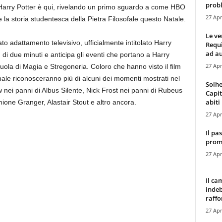
probl
di Harry Potter è qui, rivelando un primo sguardo a come HBO
27 Apr
 e la storia studentesca della Pietra Filosofale questo Natale.
Le ve
o adattamento televisivo, ufficialmente intitolato Harry
Requ
ad au
ù di due minuti e anticipa gli eventi che portano a Harry
27 Apr
ola di Magia e Stregoneria. Coloro che hanno visto il film
ginale riconosceranno più di alcuni dei momenti mostrati nel
Solhe
ow nei panni di Albus Silente, Nick Frost nei panni di Rubeus
Capit
abiti 
ione Granger, Alastair Stout e altro ancora.
27 Apr
Il pa
promo
27 Apr
Il ca
indeb
raffor
27 Apr