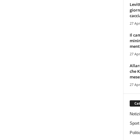
Levit
giorn
cacci
27 Apr
Il ca
minim
mentr
27 Apr
Alla
che K
mese.
27 Apr
Cat
Notiz
Sport
Politi