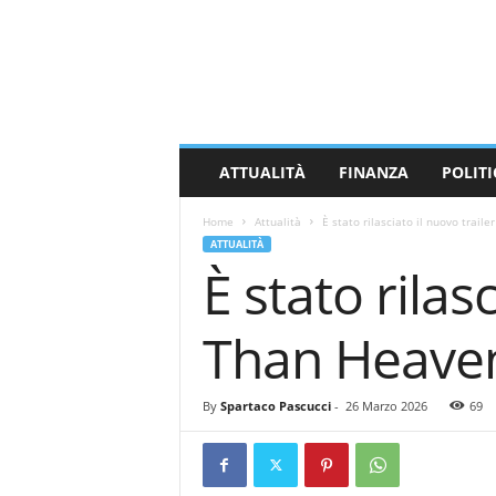
M
a
s
s
a
C
a
ATTUALITÀ
FINANZA
POLITI
r
r
Home
Attualità
È stato rilasciato il nuovo trail
a
ATTUALITÀ
r
È stato rilas
a
N
e
Than Heave
w
s
By
Spartaco Pascucci
-
26 Marzo 2026
69