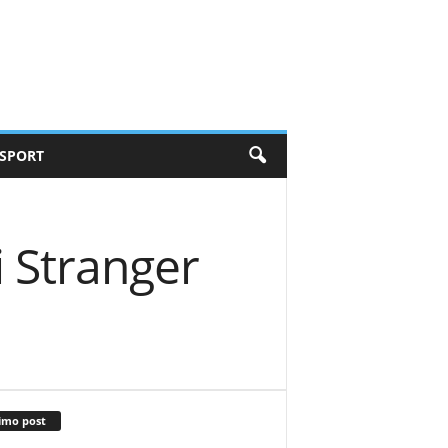
SPORT
di Stranger
imo post