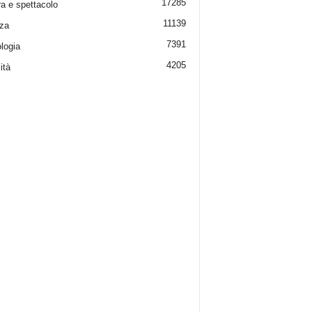
17285
ra e spettacolo
11139
za
7391
logia
4205
ità