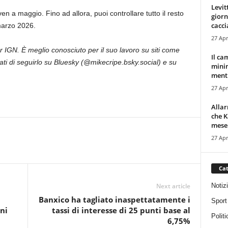
Levit
 a maggio. Fino ad allora, puoi controllare tutto il resto
giorn
cacci
marzo 2026.
27 Apr
r IGN. È meglio conosciuto per il suo lavoro su siti come
Il ca
ti di seguirlo su Bluesky (@mikecripe.bsky.social) e su
minim
mentr
27 Apr
Alla
che K
mese.
27 Apr
Cat
Notiz
Next article
Banxico ha tagliato inaspettatamente i
Sport
ni
tassi di interesse di 25 punti base al
Politi
6,75%