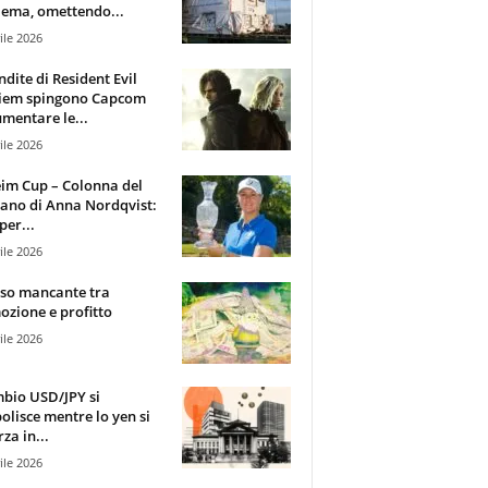
ema, omettendo...
ile 2026
ndite di Resident Evil
iem spingono Capcom
mentare le...
ile 2026
im Cup – Colonna del
ano di Anna Nordqvist:
per...
ile 2026
sso mancante tra
zione e profitto
ile 2026
mbio USD/JPY si
olisce mentre lo yen si
za in...
ile 2026