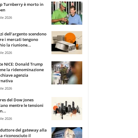
 Turnberry è morto in
pen
ile 2026
zzi dell’argento scendono
e i mercati tengono
hio la riunione...
ile 2026
te NICE: Donald Trump
ene la ridenominazione
 chiave agenzia
rnativa
ile 2026
ures del Dow Jones
lano mentre le tensioni
n...
ile 2026
oduttore del gateway alla
ha riconosciuto il