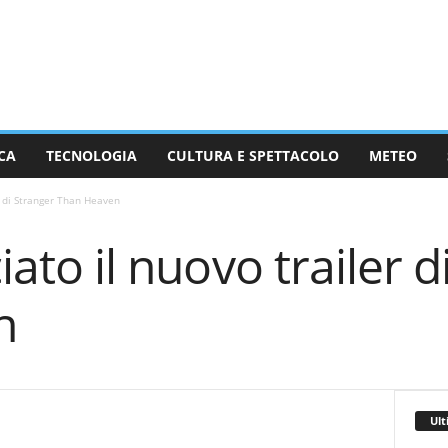
CA
TECNOLOGIA
CULTURA E SPETTACOLO
METEO
er di Stranger Than Heaven
ciato il nuovo trailer 
n
Ult