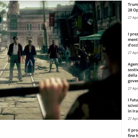
Trump
28 O
27 Apr
I pre
mentr
d’occ
27 Apr
Agen
sosti
della
gove
27 Apr
I fut
scivo
in Ira
27 Apr
Il pr
fine 