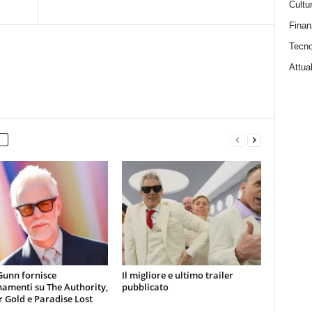
Cultu
Finan
Tecno
Attual
Gunn fornisce
Il migliore e ultimo trailer
amenti su The Authority,
pubblicato
 Gold e Paradise Lost