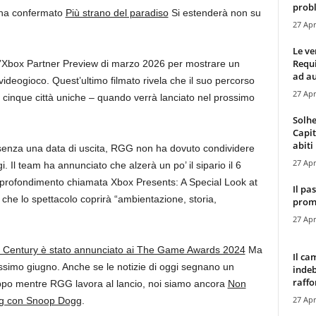
probl
 ha confermato
Più strano del paradiso
Si estenderà non su
27 Apr
Le ve
Requ
ll’Xbox Partner Preview di marzo 2026 per mostrare un
ad au
videogioco. Quest’ultimo filmato rivela che il suo percorso
27 Apr
e cinque città uniche – quando verrà lanciato nel prossimo
Solhe
Capit
abiti 
nza una data di uscita, RGG non ha dovuto condividere
27 Apr
. Il team ha annunciato che alzerà un po’ il sipario il 6
profondimento chiamata Xbox Presents: A Special Look at
Il pa
he lo spettacolo coprirà “ambientazione, storia,
promo
27 Apr
t Century è stato annunciato ai The Game Awards 2024
Ma
Il ca
ssimo giugno. Anche se le notizie di oggi segnano un
indeb
raffor
ppo mentre RGG lavora al lancio, noi siamo ancora
Non
27 Apr
gg con Snoop Dogg
.