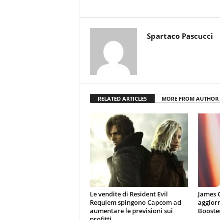
Spartaco Pascucci
RELATED ARTICLES
MORE FROM AUTHOR
Le vendite di Resident Evil
James 
Requiem spingono Capcom ad
aggiorn
aumentare le previsioni sui
Booster
profitti