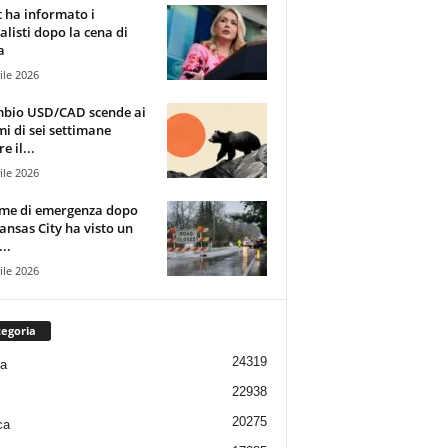
t ha informato i
alisti dopo la cena di
a
ile 2026
mbio USD/CAD scende ai
i di sei settimane
e il...
ile 2026
rme di emergenza dopo
ansas City ha visto un
..
ile 2026
egoria
24319
ia
22938
20275
ca