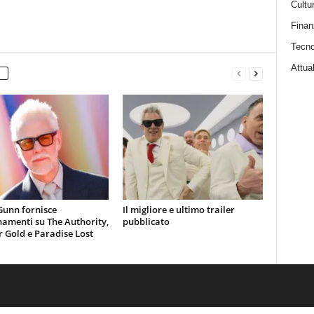
Cultu
Finan
Tecno
Attual
Gunn fornisce
Il migliore e ultimo trailer
amenti su The Authority,
pubblicato
 Gold e Paradise Lost