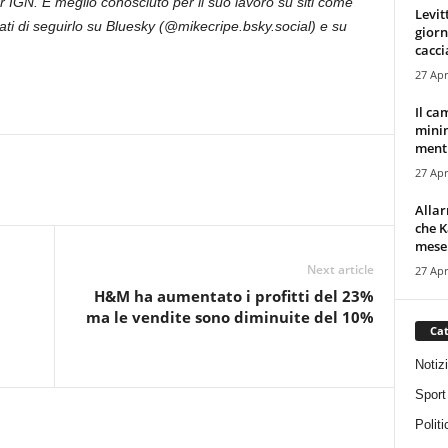
r IGN. È meglio conosciuto per il suo lavoro su siti come
Levit
ti di seguirlo su Bluesky (@mikecripe.bsky.social) e su
giorn
cacci
27 Apr
Il ca
minim
mentr
27 Apr
Alla
che K
mese.
Next article
27 Apr
H&M ha aumentato i profitti del 23%
ma le vendite sono diminuite del 10%
Cat
Notiz
Sport
Politi