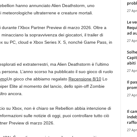
probl
 Rebellion hanno annunciato Alien Deathstorm, uno
27 Apr
i meteorologiche ultraterrene e creature mortali.
Le ve
Requ
i durante l’Xbox Partner Preview di marzo 2026. Oltre a
ad au
inacciano la sopravvivenza dei giocatori, il trailer di
27 Apr
box su PC, cloud e Xbox Series X. S, nonché Game Pass, in
Solhe
Capit
abiti 
nesplorati ed extraterrestri, ma Alien Deathstorm è l’ultimo
27 Apr
a persona. L’anno scorso ha pubblicato il suo gioco di ruolo
tomo
Un gioco che abbiamo regalato
Recensione 8/10
Lo
Il pa
iper Elite al momento del lancio, dello spin-off Zombie
promo
ltro ancora.
27 Apr
cio su Xbox, non è chiaro se Rebellion abbia intenzione di
Il ca
informazioni sulle notizie di oggi, puoi controllare tutto ciò
indeb
raffor
rtner Preview di marzo 2026.
27 Apr