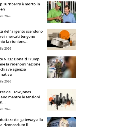
 Turnberry è morto in
pen
ile 2026
zzi dell’argento scendono
e i mercati tengono
hio la riunione...
ile 2026
te NICE: Donald Trump
ene la ridenominazione
 chiave agenzia
rnativa
ile 2026
ures del Dow Jones
lano mentre le tensioni
n...
ile 2026
oduttore del gateway alla
ha riconosciuto il