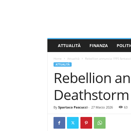
M
a
s
s
a
C
a
ATTUALITÀ
FINANZA
POLITI
r
r
Home
Attualità
Rebellion annuncia l’FPS fantasc
a
ATTUALITÀ
r
Rebellion an
a
N
e
Deathstorm
w
s
By
Spartaco Pascucci
-
27 Marzo 2026
63