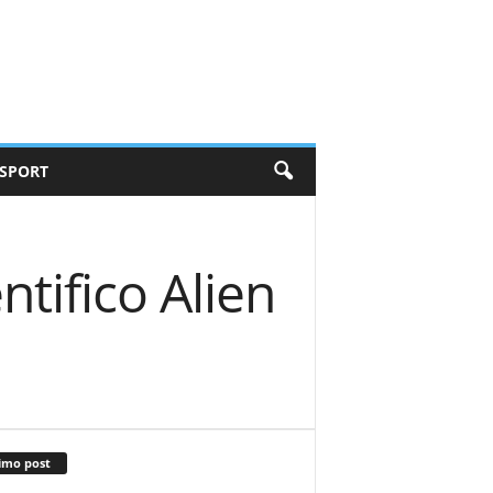
SPORT
ntifico Alien
imo post