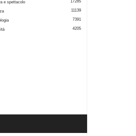
17285
ra e spettacolo
11139
za
7391
logia
4205
ità