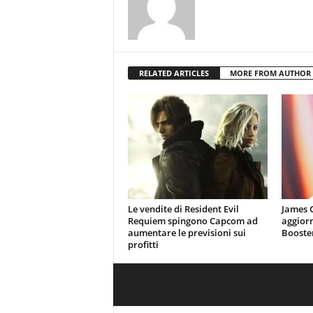
RELATED ARTICLES
MORE FROM AUTHOR
Le vendite di Resident Evil
James 
Requiem spingono Capcom ad
aggiorn
aumentare le previsioni sui
Booster
profitti