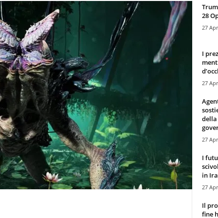
Trump
28 O
27 Apr
I pre
mentr
d’occ
27 Apr
Agen
sosti
della
gove
27 Apr
I fut
scivo
in Ira
27 Apr
Il pr
fine 