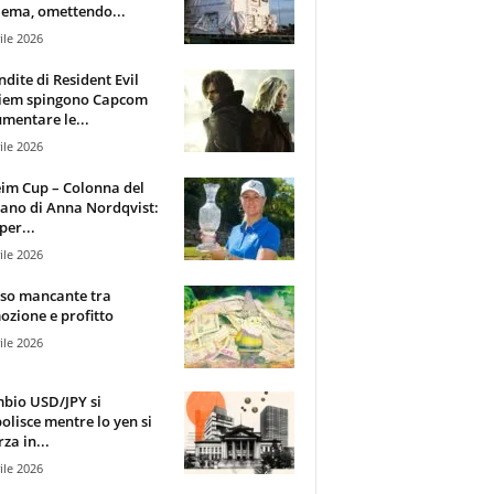
ema, omettendo...
ile 2026
ndite di Resident Evil
iem spingono Capcom
mentare le...
ile 2026
im Cup – Colonna del
ano di Anna Nordqvist:
per...
ile 2026
sso mancante tra
zione e profitto
ile 2026
mbio USD/JPY si
olisce mentre lo yen si
za in...
ile 2026