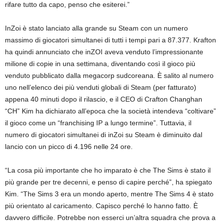
rifare tutto da capo, penso che esiterei.”
InZoi è stato lanciato alla grande su Steam con un numero
massimo di giocatori simultanei di tutti i tempi pari a 87.377. Krafton
ha quindi annunciato che inZOI aveva venduto l’impressionante
milione di copie in una settimana, diventando così il gioco più
venduto pubblicato dalla megacorp sudcoreana. È salito al numero
uno nell’elenco dei più venduti globali di Steam (per fatturato)
appena 40 minuti dopo il rilascio, e il CEO di Crafton Changhan
“CH” Kim ha dichiarato all’epoca che la società intendeva “coltivare”
il gioco come un “franchising IP a lungo termine”. Tuttavia, il
numero di giocatori simultanei di inZoi su Steam è diminuito dal
lancio con un picco di 4.196 nelle 24 ore.
“La cosa più importante che ho imparato è che The Sims è stato il
più grande per tre decenni, e penso di capire perché”, ha spiegato
Kim. “The Sims 3 era un mondo aperto, mentre The Sims 4 è stato
più orientato al caricamento. Capisco perché lo hanno fatto. È
davvero difficile. Potrebbe non esserci un’altra squadra che prova a