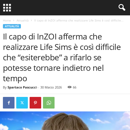
Home
Attualità
Il capo di InZOI afferma che realizzare Life Sims è così difficile...
ATTUALITÀ
Il capo di InZOI afferma che
realizzare Life Sims è così difficile
che “esiterebbe” a rifarlo se
potesse tornare indietro nel
tempo
By
Spartaco Pascucci
-
30 Marzo 2026
66