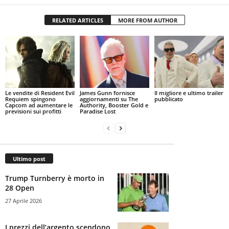
RELATED ARTICLES
MORE FROM AUTHOR
Le vendite di Resident Evil
James Gunn fornisce
Il migliore e ultimo trailer
Requiem spingono
aggiornamenti su The
pubblicato
Capcom ad aumentare le
Authority, Booster Gold e
previsioni sui profitti
Paradise Lost
Ultimo post
Trump Turnberry è morto in
28 Open
27 Aprile 2026
I prezzi dell’argento scendono