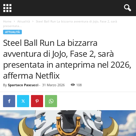
Home
Attualità
Steel Ball Run La bizzarra avventura di JoJo, Fase 2, sarà
presentata...
ATTUALITÀ
Steel Ball Run La bizzarra
avventura di JoJo, Fase 2, sarà
presentata in anteprima nel 2026,
afferma Netflix
By
Spartaco Pascucci
-
31 Marzo 2026
108