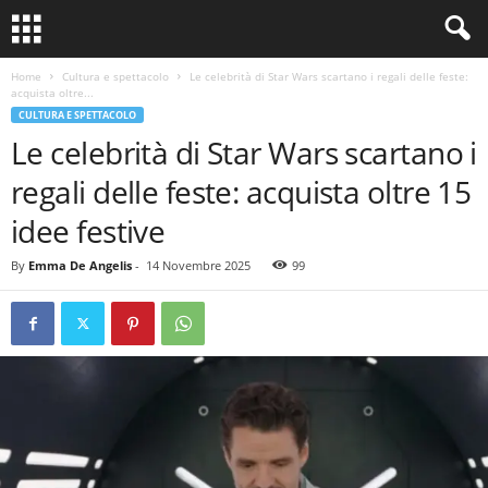
Home
Cultura e spettacolo
Le celebrità di Star Wars scartano i regali delle feste:
acquista oltre...
CULTURA E SPETTACOLO
Le celebrità di Star Wars scartano i
regali delle feste: acquista oltre 15
idee festive
By
Emma De Angelis
-
14 Novembre 2025
99