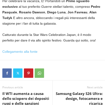
Per celebrare la vacanza, E! Portandoti un
Primo sguardo
esclusivo
al tuo preferito
Guerre stellari
talento, compreso
Pedro
Pasquale
,
Rosario Dawson
,
Diego Luna
,
Jon Favreau
,
Alan
Tudyk
E altro ancora, sbloccando i regali più interessanti della
stagione per i fan di tutta la galassia.
Catturato durante la Star Wars Celebration Japan, è il modo
perfetto per dare il via allo spirito festivo. Guarda qui sotto, ora!
Collegamento alla fonte
Previous article
Next article
Il WTI aumenta a causa
Samsung Galaxy S26 Ultra:
dello sciopero dei depositi
design, fotocamera e
russi e delle sanzioni
ricarica