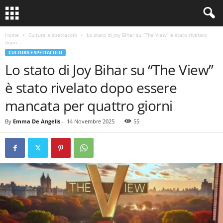
Home
Cultura e spettacolo
Lo stato di Joy Bihar su “The View” è stato rivelato
dopo...
CULTURA E SPETTACOLO
Lo stato di Joy Bihar su “The View”
è stato rivelato dopo essere
mancata per quattro giorni
By
Emma De Angelis
-
14 Novembre 2025
55