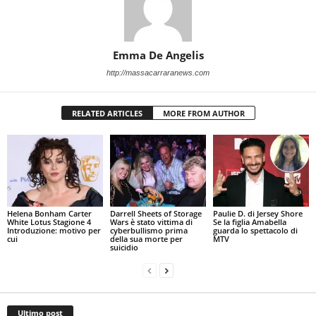
Emma De Angelis
http://massacarraranews.com
RELATED ARTICLES
MORE FROM AUTHOR
Helena Bonham Carter
Darrell Sheets of Storage
Paulie D. di Jersey Shore
White Lotus Stagione 4
Wars è stato vittima di
Se la figlia Amabella
Introduzione: motivo per
cyberbullismo prima
guarda lo spettacolo di
cui
della sua morte per
MTV
suicidio
Ultimo post