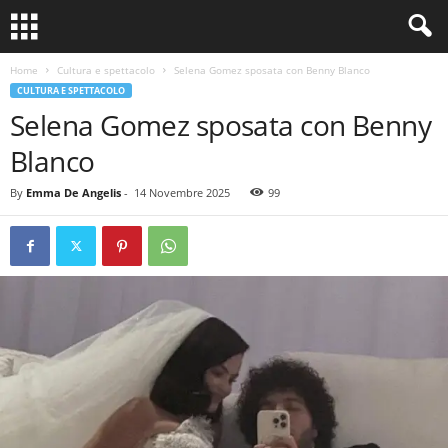
Home
Cultura e spettacolo
Selena Gomez sposata con Benny Blanco
CULTURA E SPETTACOLO
Selena Gomez sposata con Benny
Blanco
By
Emma De Angelis
-
14 Novembre 2025
99