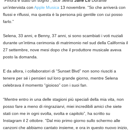
“Finora è stato un sogno”, dice Selina
Jane Lo
Durante
un’intervista con
Apple Musica
13 novembre. “So che arriverà con
flussi e riflussi, ma questa è la persona più gentile con cui posso
farlo.”
Selena, 33 anni, e Benny, 37 anni, si sono scambiati i voti nuziali
durante un’intima cerimonia di matrimonio nel sud della California il
27 settembre, nove mesi dopo che il produttore musicale aveva
posto la domanda.
E da allora, i collaboratori di “Sunset Blvd” non sono riusciti a
tenere per sé i pensieri sul loro grande giorno, mentre Selena
celebrava il momento “gioioso” con i suoi fan.
“Mentre entro in una delle stagioni più speciali della mia vita, non
posso fare a meno di ringraziarvi, miei incredibili amici che siete
stati con me in ogni svolta, svolta e capitolo”, ha scritto su
Instagram il 2 ottobre. “Dal mio primo giorno sullo schermo alle
canzoni che abbiamo cantato insieme, e ora in questo nuovo inizio,