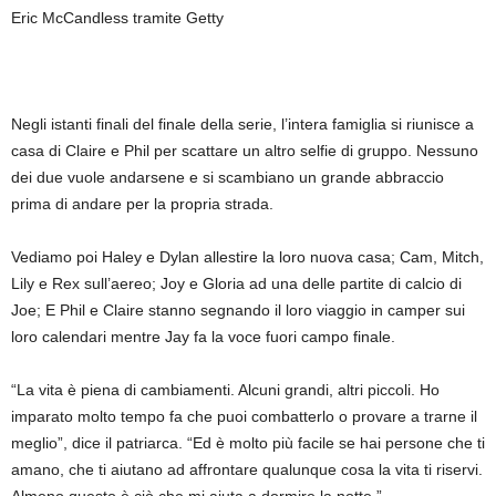
Eric McCandless tramite Getty
Negli istanti finali del finale della serie, l’intera famiglia si riunisce a
casa di Claire e Phil per scattare un altro selfie di gruppo. Nessuno
dei due vuole andarsene e si scambiano un grande abbraccio
prima di andare per la propria strada.
Vediamo poi Haley e Dylan allestire la loro nuova casa; Cam, Mitch,
Lily e Rex sull’aereo; Joy e Gloria ad una delle partite di calcio di
Joe; E Phil e Claire stanno segnando il loro viaggio in camper sui
loro calendari mentre Jay fa la voce fuori campo finale.
“La vita è piena di cambiamenti. Alcuni grandi, altri piccoli. Ho
imparato molto tempo fa che puoi combatterlo o provare a trarne il
meglio”, dice il patriarca. “Ed è molto più facile se hai persone che ti
amano, che ti aiutano ad affrontare qualunque cosa la vita ti riservi.
Almeno questo è ciò che mi aiuta a dormire la notte.”