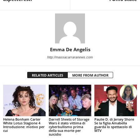
Emma De Angelis
http://massacarraranews.com
RELATED ARTICLES
MORE FROM AUTHOR
Helena Bonham Carter
Darrell Sheets of Storage
Paulie D. di Jersey Shore
White Lotus Stagione 4
Wars è stato vittima di
Se la figlia Amabella
Introduzione: motivo per
cyberbullismo prima
guarda lo spettacolo di
cui
della sua morte per
MTV
suicidio