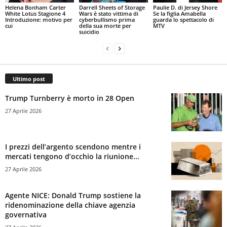
Helena Bonham Carter
Darrell Sheets of Storage
Paulie D. di Jersey Shore
White Lotus Stagione 4
Wars è stato vittima di
Se la figlia Amabella
Introduzione: motivo per
cyberbullismo prima
guarda lo spettacolo di
cui
della sua morte per
MTV
suicidio
Ultimo post
Trump Turnberry è morto in 28 Open
27 Aprile 2026
I prezzi dell’argento scendono mentre i
mercati tengono d’occhio la riunione...
27 Aprile 2026
Agente NICE: Donald Trump sostiene la
ridenominazione della chiave agenzia
governativa