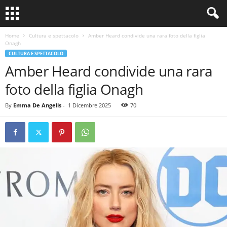
Home
Cultura e spettacolo
Amber Heard condivide una rara foto della figlia
Onagh
CULTURA E SPETTACOLO
Amber Heard condivide una rara
foto della figlia Onagh
By
Emma De Angelis
-
1 Dicembre 2025
70