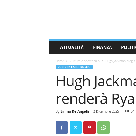
M
a
s
s
a
C
a
ATTUALITÀ
FINANZA
POLITI
r
r
Home
Cultura e spettacolo
Hugh Jackman elogia 
a
CULTURA E SPETTACOLO
r
Hugh Jackma
a
N
e
renderà Rya
w
s
By
Emma De Angelis
-
2 Dicembre 2025
64