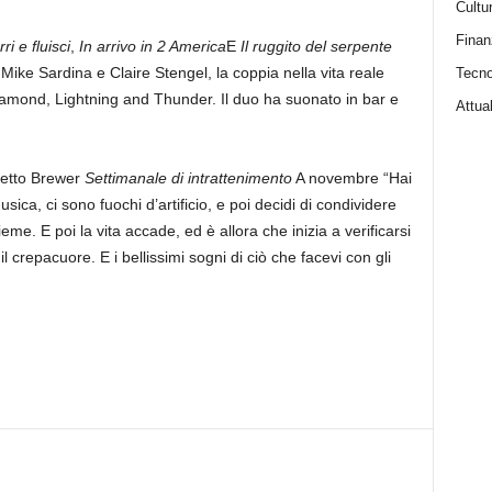
Cultu
Finan
ri e fluisci
,
In arrivo in 2 America
E
Il ruggito del serpente
Mike Sardina e Claire Stengel, la coppia nella vita reale
Tecno
iamond, Lightning and Thunder. Il duo ha suonato in bar e
Attual
 detto Brewer
Settimanale di intrattenimento
A novembre “Hai
usica, ci sono fuochi d’artificio, e poi decidi di condividere
me. E poi la vita accade, ed è allora che inizia a verificarsi
 il crepacuore. E i bellissimi sogni di ciò che facevi con gli