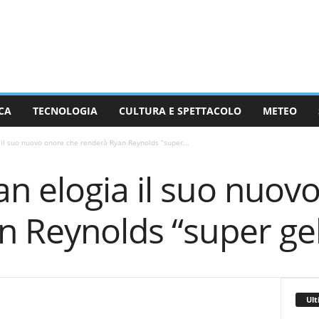
CA
TECNOLOGIA
CULTURA E SPETTACOLO
METEO
il suo nuovo onore che renderà Ryan Reynolds “super...
n elogia il suo nuov
n Reynolds “super ge
Ult