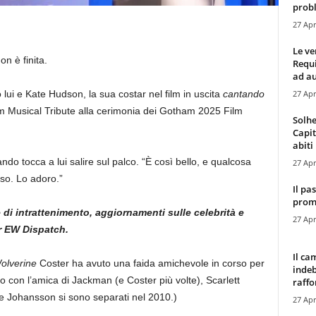
probl
27 Apr
Le ve
n è finita.
Requ
ad au
27 Apr
ui e Kate Hudson, la sua costar nel film in uscita
cantando
 Musical Tribute alla cerimonia dei Gotham 2025 Film
Solhe
Capit
abiti 
do tocca a lui salire sul palco. “È così bello, e qualcosa
27 Apr
so. Lo adoro.”
Il pa
promo
e di intrattenimento, aggiornamenti sulle celebrità e
27 Apr
r EW Dispatch.
Il ca
olverine
Coster ha avuto una faida amichevole in corso per
indeb
 con l’amica di Jackman (e Coster più volte), Scarlett
raffor
e Johansson si sono separati nel 2010.)
27 Apr