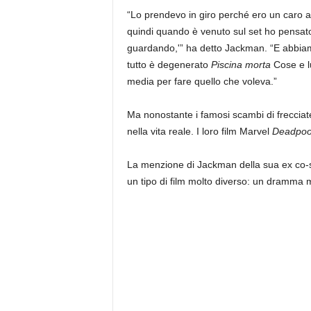
“Lo prendevo in giro perché ero un caro a
quindi quando è venuto sul set ho pensato,
guardando,'” ha detto Jackman. “E abbiamo
tutto è degenerato
Piscina morta
Cose e l
media per fare quello che voleva.”
Ma nonostante i famosi scambi di frecciate
nella vita reale. I loro film Marvel
Deadpool
La menzione di Jackman della sua ex co-sta
un tipo di film molto diverso: un dramma 