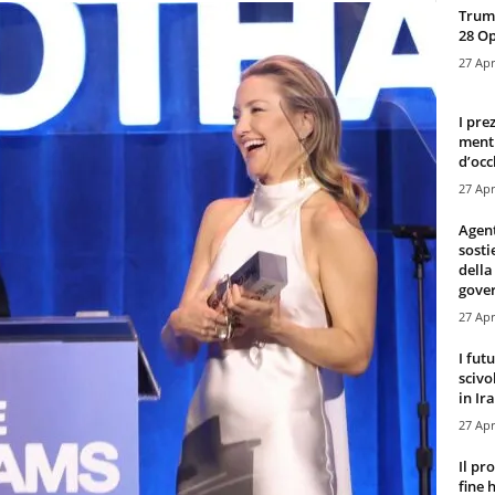
Trump
28 O
27 Apr
I pre
mentr
d’occ
27 Apr
Agen
sosti
della
gove
27 Apr
I fut
scivo
in Ira
27 Apr
Il pr
fine 