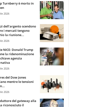
 Turnberry è morto in
pen
ile 2026
zzi dell’argento scendono
e i mercati tengono
hio la riunione...
ile 2026
te NICE: Donald Trump
ene la ridenominazione
 chiave agenzia
rnativa
ile 2026
ures del Dow Jones
lano mentre le tensioni
n...
ile 2026
oduttore del gateway alla
ha riconosciuto il