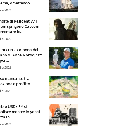
ema, omettendo...
ile 2026
ndite di Resident Evil
iem spingono Capcom
mentare le...
ile 2026
im Cup – Colonna del
ano di Anna Nordqvist:
per...
ile 2026
sso mancante tra
zione e profitto
ile 2026
mbio USD/JPY si
olisce mentre lo yen si
za in...
ile 2026