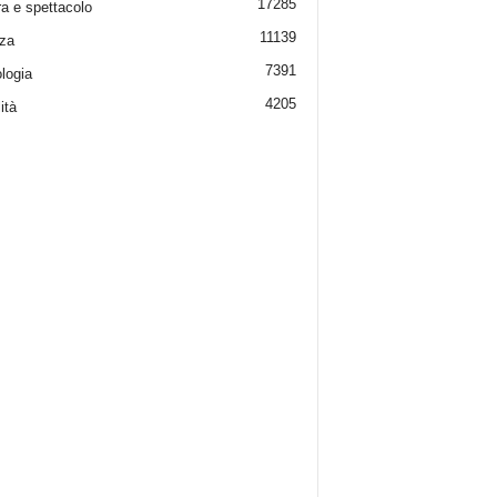
17285
ra e spettacolo
11139
za
7391
logia
4205
ità