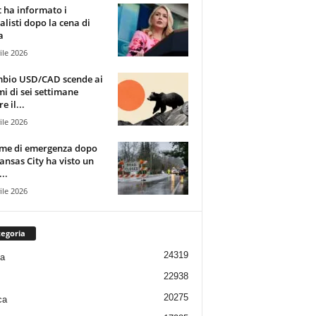
t ha informato i
alisti dopo la cena di
a
ile 2026
mbio USD/CAD scende ai
i di sei settimane
e il...
ile 2026
rme di emergenza dopo
ansas City ha visto un
..
ile 2026
egoria
24319
ia
22938
20275
ca