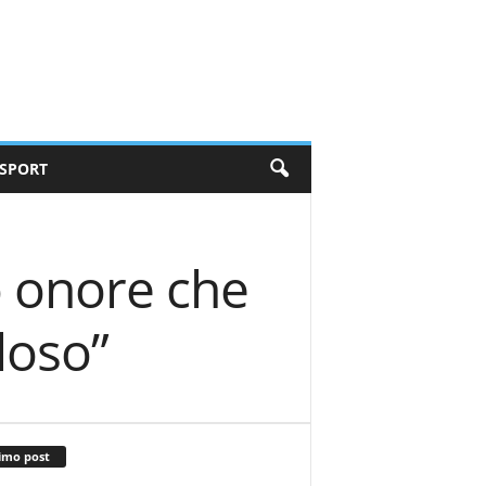
SPORT
o onore che
loso”
imo post