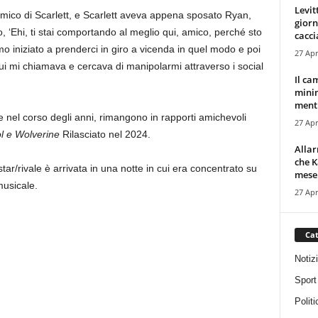
Levit
mico di Scarlett, e Scarlett aveva appena sposato Ryan,
giorn
 ‘Ehi, ti stai comportando al meglio qui, amico, perché sto
cacci
 iniziato a prenderci in giro a vicenda in quel modo e poi
27 Apr
ui mi chiamava e cercava di manipolarmi attraverso i social
Il ca
minim
mentr
 nel corso degli anni, rimangono in rapporti amichevoli
27 Apr
 e Wolverine
Rilasciato nel 2024.
Alla
che K
r/rivale è arrivata in una notte in cui era concentrato su
mese.
musicale.
27 Apr
Cat
Notiz
Sport
Politi