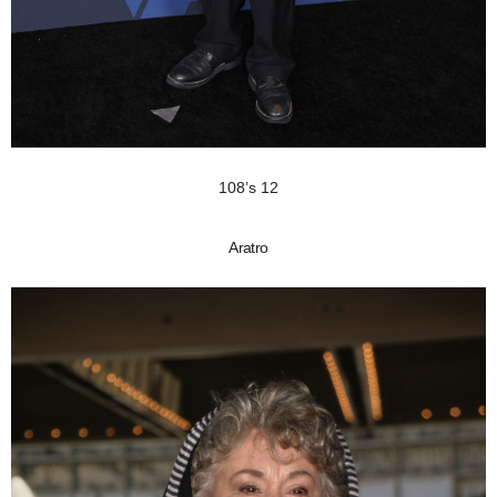
108’s 12
Aratro