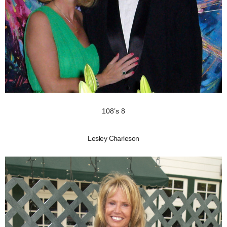
108’s 8
Lesley Charleson