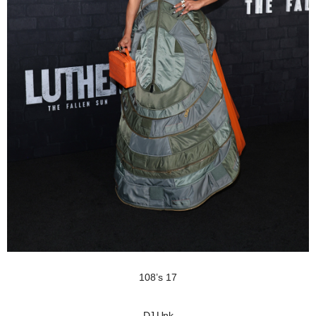
108’s 17
DJ Unk