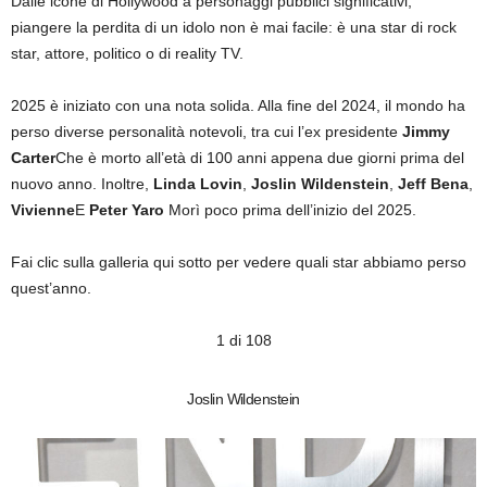
Dalle icone di Hollywood a personaggi pubblici significativi,
piangere la perdita di un idolo non è mai facile: è una star di rock
star, attore, politico o di reality TV.
2025 è iniziato con una nota solida. Alla fine del 2024, il mondo ha
perso diverse personalità notevoli, tra cui l’ex presidente
Jimmy
Carter
Che è morto all’età di 100 anni appena due giorni prima del
nuovo anno. Inoltre,
Linda Lovin
,
Joslin Wildenstein
,
Jeff Bena
,
Vivienne
E
Peter Yaro
Morì poco prima dell’inizio del 2025.
Fai clic sulla galleria qui sotto per vedere quali star abbiamo perso
quest’anno.
1 di 108
Joslin Wildenstein