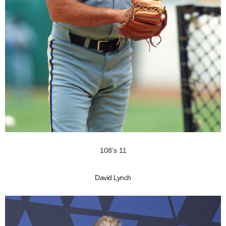
108’s 11
David Lynch