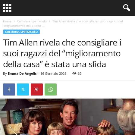
Home
Cultura e spettacolo
Tim Allen rivela che consigliare i suoi ragazzi del
“miglioramento della casa”...
CULTURA E SPETTACOLO
Tim Allen rivela che consigliare i
suoi ragazzi del “miglioramento
della casa” è stata una sfida
By
Emma De Angelis
-
16 Gennaio 2026
62