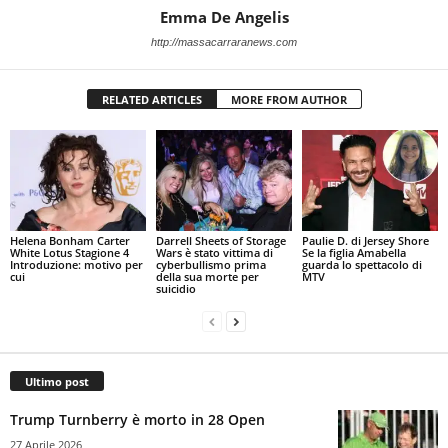
Emma De Angelis
http://massacarraranews.com
RELATED ARTICLES
MORE FROM AUTHOR
Helena Bonham Carter
Darrell Sheets of Storage
Paulie D. di Jersey Shore
White Lotus Stagione 4
Wars è stato vittima di
Se la figlia Amabella
Introduzione: motivo per
cyberbullismo prima
guarda lo spettacolo di
cui
della sua morte per
MTV
suicidio
Ultimo post
Trump Turnberry è morto in 28 Open
27 Aprile 2026