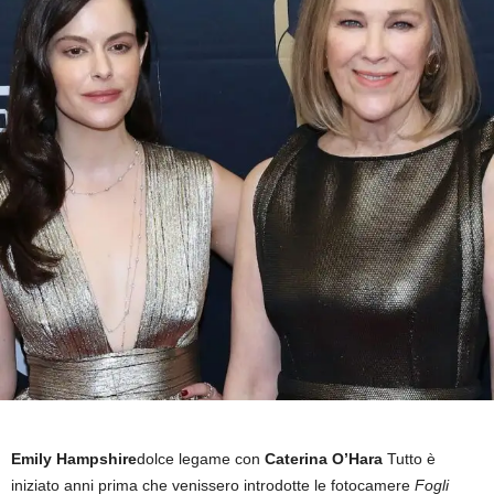
Emily Hampshire
dolce legame con
Caterina O’Hara
Tutto è
iniziato anni prima che venissero introdotte le fotocamere
Fogli