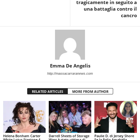
tragicamente in seguito a
una battaglia contro il
cancro
Emma De Angelis
http://massacarraranews.com
RELATED ARTICLES
MORE FROM AUTHOR
Helena Bonham Carter
Darrell Sheets of Storage
Paulie D. di Jersey Shore
White Lotus Stagione 4
Wars è stato vittima di
Se la figlia Amabella