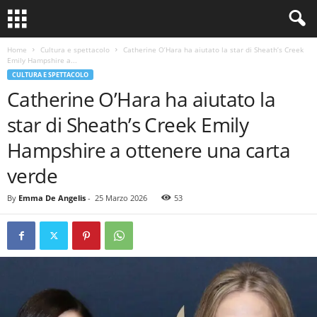
Home
Cultura e spettacolo
Catherine O’Hara ha aiutato la star di Sheath’s Creek
Emily Hampshire a...
CULTURA E SPETTACOLO
Catherine O’Hara ha aiutato la
star di Sheath’s Creek Emily
Hampshire a ottenere una carta
verde
By
Emma De Angelis
-
25 Marzo 2026
53