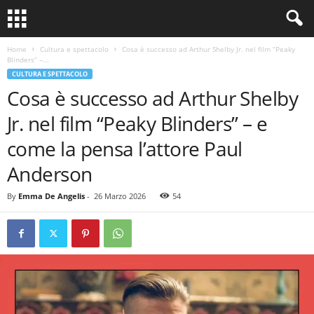
Home
Cultura e spettacolo
Cosa è successo ad Arthur Shelby Jr. nel film “Peaky
Blinders” –...
CULTURA E SPETTACOLO
Cosa è successo ad Arthur Shelby
Jr. nel film “Peaky Blinders” – e
come la pensa l’attore Paul
Anderson
By
Emma De Angelis
-
26 Marzo 2026
54