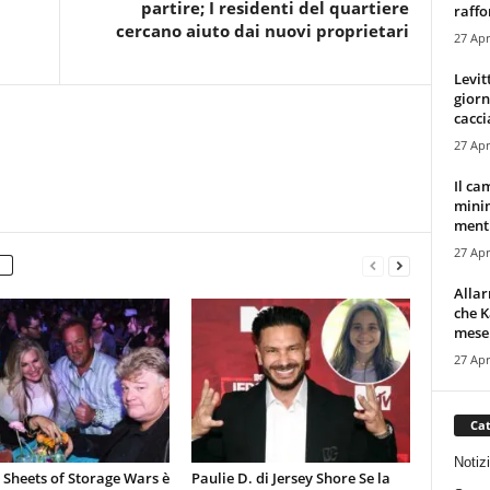
partire; I residenti del quartiere
raffor
cercano aiuto dai nuovi proprietari
27 Apr
Levit
giorn
cacci
27 Apr
Il ca
minim
mentr
27 Apr
Alla
che K
mese.
27 Apr
Cat
Notiz
 Sheets of Storage Wars è
Paulie D. di Jersey Shore Se la