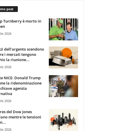
imo post
 Turnberry è morto in
pen
ile 2026
zzi dell’argento scendono
e i mercati tengono
hio la riunione...
ile 2026
te NICE: Donald Trump
ene la ridenominazione
 chiave agenzia
rnativa
ile 2026
ures del Dow Jones
lano mentre le tensioni
n...
ile 2026