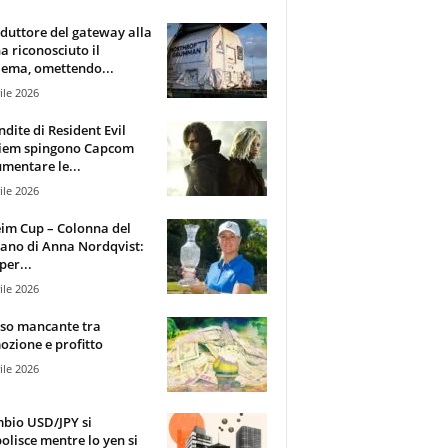
oduttore del gateway alla
ha riconosciuto il
ema, omettendo...
ile 2026
ndite di Resident Evil
iem spingono Capcom
mentare le...
ile 2026
im Cup – Colonna del
ano di Anna Nordqvist:
per...
ile 2026
sso mancante tra
zione e profitto
ile 2026
mbio USD/JPY si
olisce mentre lo yen si