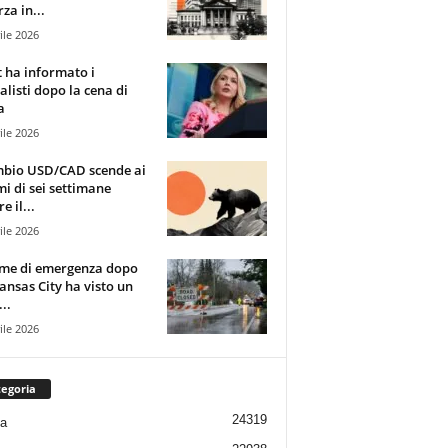
za in...
ile 2026
t ha informato i
alisti dopo la cena di
a
ile 2026
mbio USD/CAD scende ai
i di sei settimane
e il...
ile 2026
rme di emergenza dopo
ansas City ha visto un
..
ile 2026
egoria
24319
ia