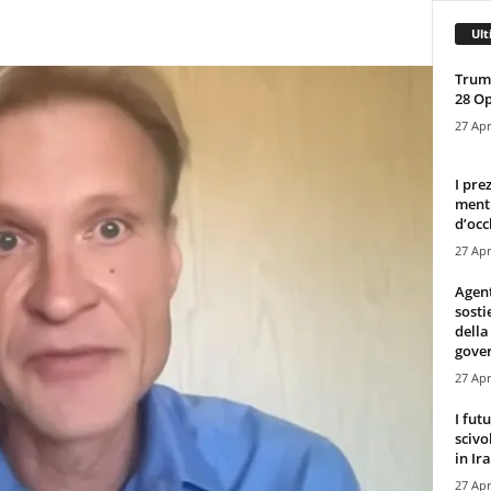
Ult
Trump
28 O
27 Apr
I pre
mentr
d’occ
27 Apr
Agen
sosti
della
gove
27 Apr
I fut
scivo
in Ira
27 Apr