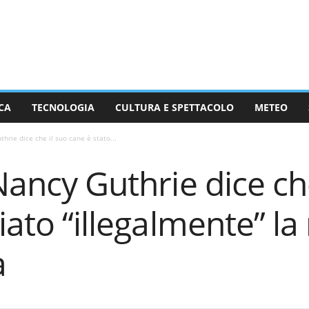
CA
TECNOLOGIA
CULTURA E SPETTACOLO
METEO
thrie dice che il suo cane è stato...
 Nancy Guthrie dice ch
iato “illegalmente” la 
a