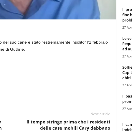
Il pr
fine 
probl
27 Apr
Le ve
del suo cane è stato “estremamente insolito” l’1 febbraio
Requ
ad au
ne di Guthrie.
27 Apr
Solhe
Capit
abiti 
27 Apr
Il pa
promo
27 Apr
Next article
a
Il tempo stringe prima che i residenti
Il ca
n
delle case mobili Cary debbano
indeb