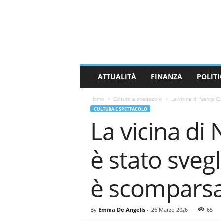
M
a
s
s
a
C
a
ATTUALITÀ
FINANZA
POLITI
r
r
Home
Cultura e spettacolo
La vicina di Nancy Gu
a
CULTURA E SPETTACOLO
r
La vicina di
a
N
e
è stato svegl
w
s
è scompars
By
Emma De Angelis
-
26 Marzo 2026
65