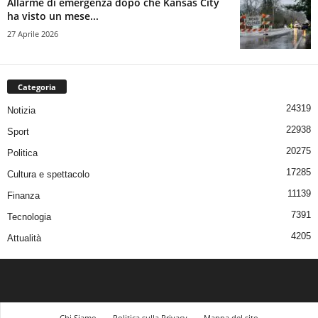
Allarme di emergenza dopo che Kansas City
ha visto un mese...
27 Aprile 2026
Categoria
24319
Notizia
22938
Sport
20275
Politica
17285
Cultura e spettacolo
11139
Finanza
7391
Tecnologia
4205
Attualità
Chi Siamo
Politica sulla Privacy
Mappa del sito