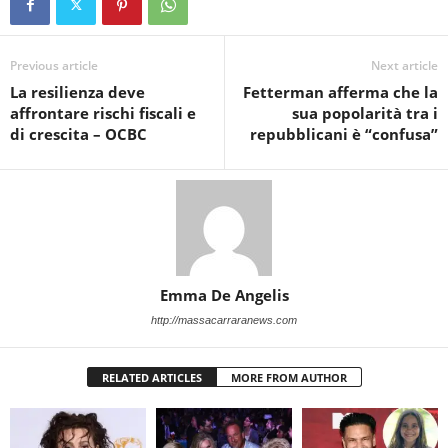
Previous article
Next article
La resilienza deve
Fetterman afferma che la
affrontare rischi fiscali e
sua popolarità tra i
di crescita – OCBC
repubblicani è “confusa”
Emma De Angelis
http://massacarraranews.com
RELATED ARTICLES
MORE FROM AUTHOR