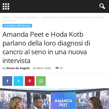
Home
Cultura e spettacolo
Amanda Peet e Hoda Kotb parlano della loro diagnosi
di cancro al...
CULTURA E SPETTACOLO
Amanda Peet e Hoda Kotb
parlano della loro diagnosi di
cancro al seno in una nuova
intervista
By
Emma De Angelis
-
26 Marzo 2026
47