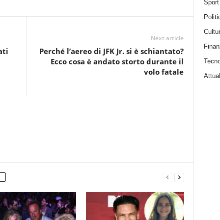
Sport
Politi
Cultu
Next article
Finan
ati
Perché l’aereo di JFK Jr. si è schiantato?
Ecco cosa è andato storto durante il
Tecno
volo fatale
Attual