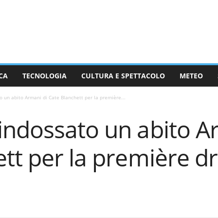
CA
TECNOLOGIA
CULTURA E SPETTACOLO
METEO
 un abito Armani di Cate Blanchett per la première...
indossato un abito A
ett per la première d