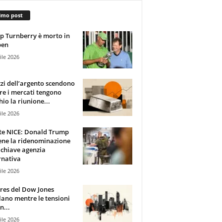
imo post
 Turnberry è morto in
pen
ile 2026
zzi dell’argento scendono
e i mercati tengono
hio la riunione...
ile 2026
te NICE: Donald Trump
ene la ridenominazione
 chiave agenzia
rnativa
ile 2026
ures del Dow Jones
lano mentre le tensioni
n...
ile 2026