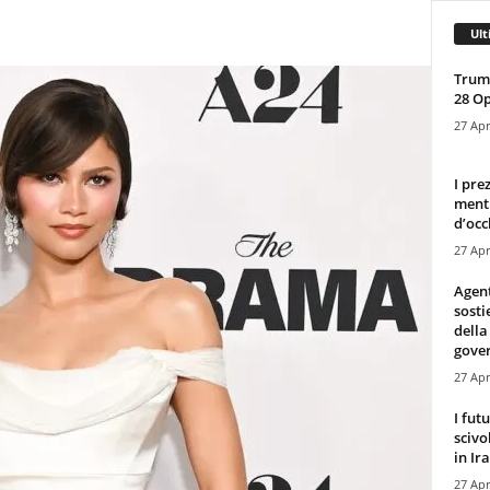
Ult
Trump
28 O
27 Apr
I pre
mentr
d’occ
27 Apr
Agen
sosti
della
gove
27 Apr
I fut
scivo
in Ira
27 Apr