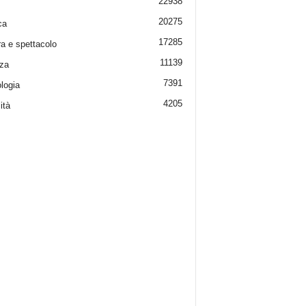
22938
20275
ca
17285
ra e spettacolo
11139
za
7391
logia
4205
ità