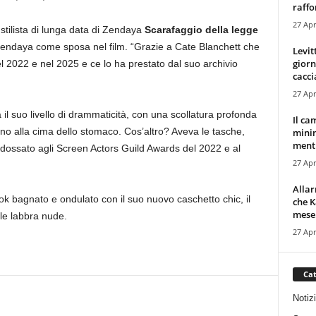
raffor
27 Apr
 stilista di lunga data di Zendaya
Scarafaggio della legge
Zendaya come sposa nel film. “Grazie a Cate Blanchett che
Levit
giorn
l 2022 e nel 2025 e ce lo ha prestato dal suo archivio
cacci
27 Apr
il suo livello di drammaticità, con una scollatura profonda
Il ca
fino alla cima dello stomaco. Cos’altro? Aveva le tasche,
minim
mentr
dossato agli Screen Actors Guild Awards del 2022 e al
27 Apr
Alla
k bagnato e ondulato con il suo nuovo caschetto chic, il
che K
mese.
le labbra nude.
27 Apr
Cat
Notiz