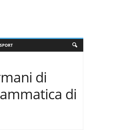
SPORT
rmani di
rammatica di