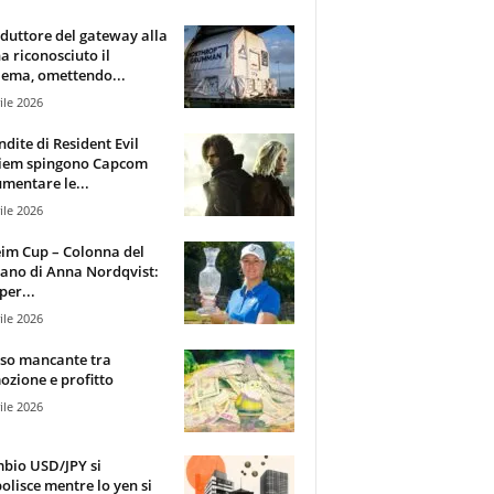
oduttore del gateway alla
ha riconosciuto il
ema, omettendo...
ile 2026
ndite di Resident Evil
iem spingono Capcom
mentare le...
ile 2026
im Cup – Colonna del
ano di Anna Nordqvist:
per...
ile 2026
sso mancante tra
zione e profitto
ile 2026
mbio USD/JPY si
olisce mentre lo yen si