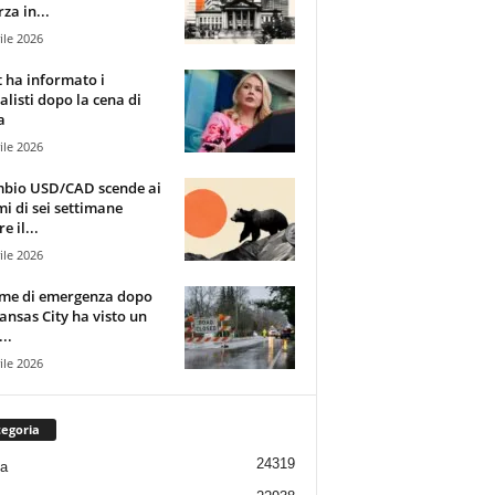
za in...
ile 2026
t ha informato i
alisti dopo la cena di
a
ile 2026
mbio USD/CAD scende ai
i di sei settimane
e il...
ile 2026
rme di emergenza dopo
ansas City ha visto un
..
ile 2026
egoria
24319
ia