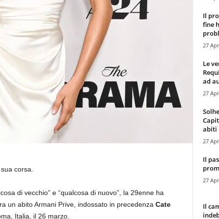
Il pr
fine 
probl
27 Apr
Le ve
Requ
ad au
27 Apr
Solhe
Capit
abiti 
27 Apr
Il pa
promo
 sua corsa.
27 Apr
osa di vecchio” e “qualcosa di nuovo”, la 29enne ha
 era un abito Armani Prive, indossato in precedenza
Cate
Il ca
indeb
a, Italia, il 26 marzo.