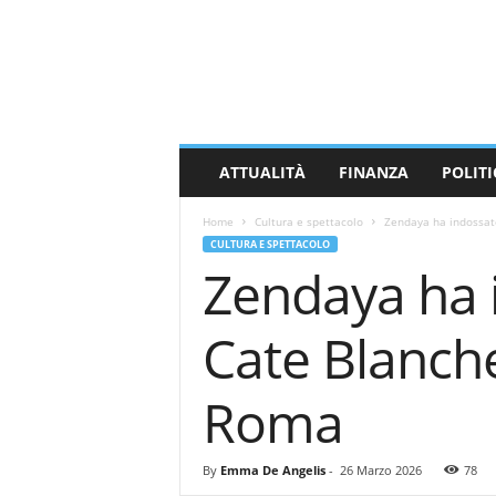
M
a
s
s
a
C
a
ATTUALITÀ
FINANZA
POLITI
r
r
Home
Cultura e spettacolo
Zendaya ha indossato
a
CULTURA E SPETTACOLO
r
Zendaya ha 
a
N
e
Cate Blanch
w
s
Roma
By
Emma De Angelis
-
26 Marzo 2026
78