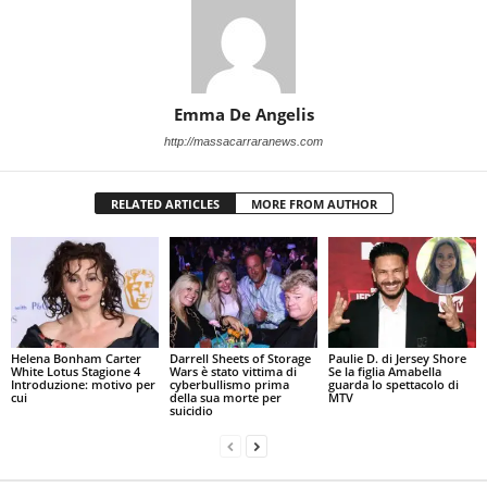
Emma De Angelis
http://massacarraranews.com
RELATED ARTICLES
MORE FROM AUTHOR
Helena Bonham Carter
Darrell Sheets of Storage
Paulie D. di Jersey Shore
White Lotus Stagione 4
Wars è stato vittima di
Se la figlia Amabella
Introduzione: motivo per
cyberbullismo prima
guarda lo spettacolo di
cui
della sua morte per
MTV
suicidio