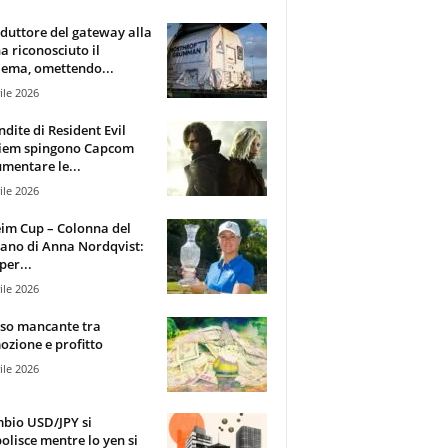
oduttore del gateway alla
ha riconosciuto il
ema, omettendo...
ile 2026
ndite di Resident Evil
iem spingono Capcom
mentare le...
ile 2026
im Cup – Colonna del
ano di Anna Nordqvist:
per...
ile 2026
sso mancante tra
zione e profitto
ile 2026
mbio USD/JPY si
olisce mentre lo yen si