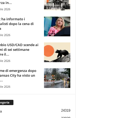
za in...
ile 2026
t ha informato i
alisti dopo la cena di
a
ile 2026
mbio USD/CAD scende ai
i di sei settimane
e il...
ile 2026
rme di emergenza dopo
ansas City ha visto un
..
ile 2026
egoria
24319
ia