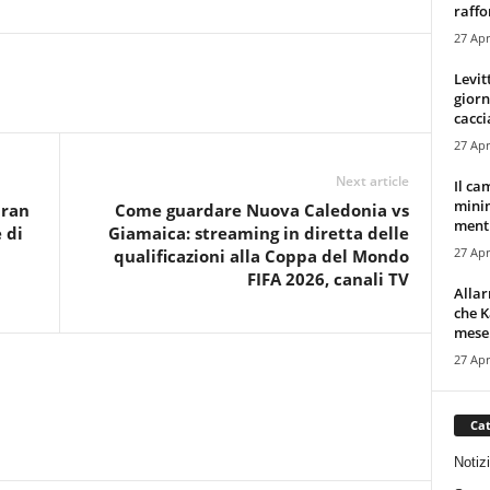
raffor
27 Apr
Levit
giorn
cacci
27 Apr
Next article
Il ca
minim
Iran
Come guardare Nuova Caledonia vs
mentr
 di
Giamaica: streaming in diretta delle
27 Apr
qualificazioni alla Coppa del Mondo
FIFA 2026, canali TV
Alla
che K
mese.
27 Apr
Cat
Notiz