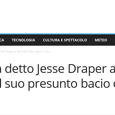
CA
TECNOLOGIA
CULTURA E SPETTACOLO
METEO
esse Draper a Miranda Hope dopo il suo...
a detto Jesse Draper 
l suo presunto bacio