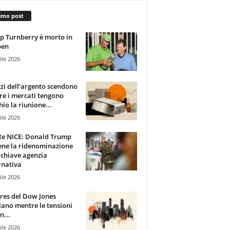
imo post
 Turnberry è morto in
pen
ile 2026
zzi dell’argento scendono
e i mercati tengono
hio la riunione...
ile 2026
te NICE: Donald Trump
ene la ridenominazione
 chiave agenzia
rnativa
ile 2026
ures del Dow Jones
lano mentre le tensioni
n...
ile 2026