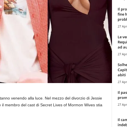
Il pr
fine 
probl
27 Apr
Le ve
Requ
ad au
27 Apr
Solhe
Capit
abiti 
27 Apr
Il pa
promo
tanno venendo alla luce. Nel mezzo del divorzio di Jessie
27 Apr
il membro del cast di Secret Lives of Mormon Wives stia
Il ca
indeb