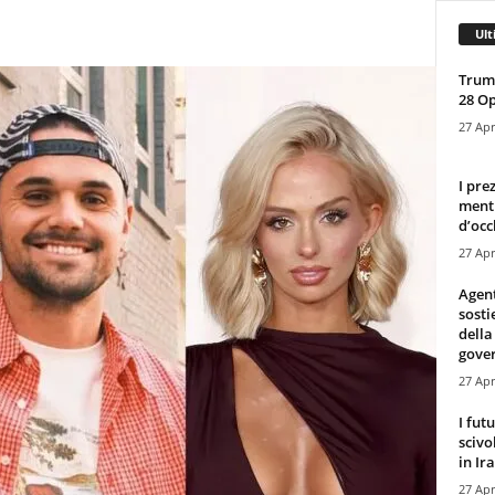
Ult
Trump
28 O
27 Apr
I pre
mentr
d’occ
27 Apr
Agen
sosti
della
gove
27 Apr
I fut
scivo
in Ira
27 Apr