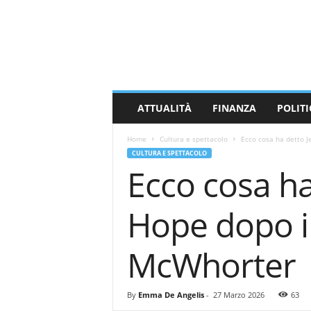
M
a
s
s
a
C
a
ATTUALITÀ
FINANZA
POLITI
r
r
Home
Cultura e spettacolo
Ecco cosa ha detto J
a
CULTURA E SPETTACOLO
r
Ecco cosa h
a
N
e
Hope dopo i
w
s
McWhorter
By
Emma De Angelis
-
27 Marzo 2026
63