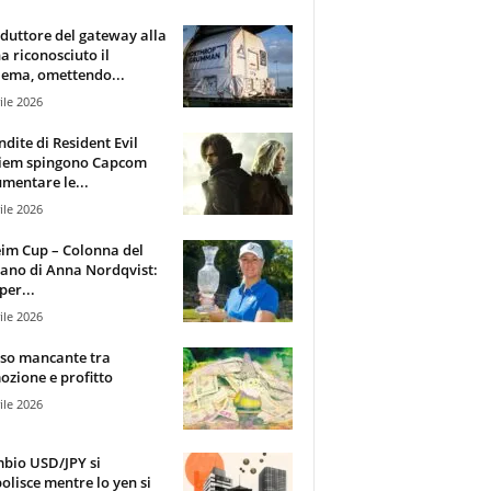
oduttore del gateway alla
ha riconosciuto il
ema, omettendo...
ile 2026
ndite di Resident Evil
iem spingono Capcom
mentare le...
ile 2026
im Cup – Colonna del
ano di Anna Nordqvist:
per...
ile 2026
sso mancante tra
zione e profitto
ile 2026
mbio USD/JPY si
olisce mentre lo yen si