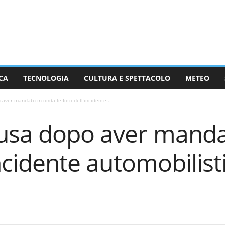
CA
TECNOLOGIA
CULTURA E SPETTACOLO
METEO
aver mandato in onda le foto dell’incidente...
cusa dopo aver manda
incidente automobilist