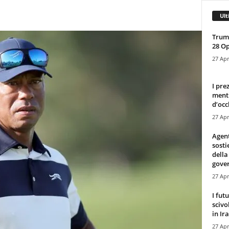
Ult
Trump
28 O
27 Apr
I pre
mentr
d’occ
27 Apr
Agen
sosti
della
gove
27 Apr
I fut
scivo
in Ira
27 Apr