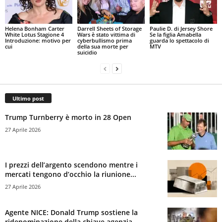
Helena Bonham Carter
Darrell Sheets of Storage
Paulie D. di Jersey Shore
White Lotus Stagione 4
Wars è stato vittima di
Se la figlia Amabella
Introduzione: motivo per
cyberbullismo prima
guarda lo spettacolo di
cui
della sua morte per
MTV
suicidio
Ultimo post
Trump Turnberry è morto in 28 Open
27 Aprile 2026
I prezzi dell’argento scendono mentre i
mercati tengono d’occhio la riunione...
27 Aprile 2026
Agente NICE: Donald Trump sostiene la
ridenominazione della chiave agenzia