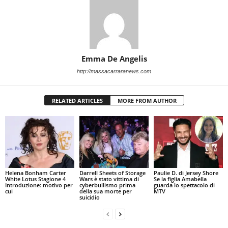
Emma De Angelis
http://massacarraranews.com
RELATED ARTICLES
MORE FROM AUTHOR
Helena Bonham Carter
Darrell Sheets of Storage
Paulie D. di Jersey Shore
White Lotus Stagione 4
Wars è stato vittima di
Se la figlia Amabella
Introduzione: motivo per
cyberbullismo prima
guarda lo spettacolo di
cui
della sua morte per
MTV
suicidio