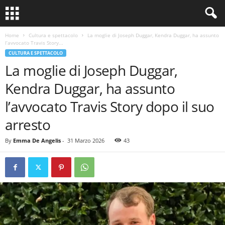
Home
Cultura e spettacolo
La moglie di Joseph Duggar, Kendra Duggar, ha assunto
l’avvocato Travis Story...
CULTURA E SPETTACOLO
La moglie di Joseph Duggar,
Kendra Duggar, ha assunto
l’avvocato Travis Story dopo il suo
arresto
By
Emma De Angelis
-
31 Marzo 2026
43