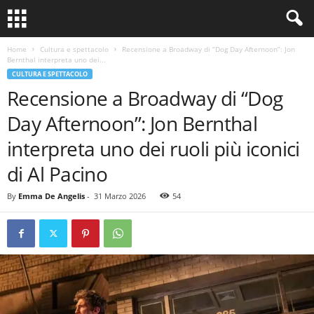
Home
Cultura e spettacolo
Recensione a Broadway di “Dog Day Afternoon”: Jon
Bernthal interpreta uno dei...
CULTURA E SPETTACOLO
Recensione a Broadway di “Dog
Day Afternoon”: Jon Bernthal
interpreta uno dei ruoli più iconici
di Al Pacino
By
Emma De Angelis
-
31 Marzo 2026
54