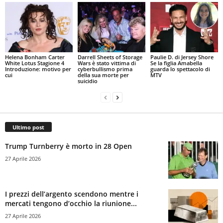
Helena Bonham Carter
Darrell Sheets of Storage
Paulie D. di Jersey Shore
White Lotus Stagione 4
Wars è stato vittima di
Se la figlia Amabella
Introduzione: motivo per
cyberbullismo prima
guarda lo spettacolo di
cui
della sua morte per
MTV
suicidio
Ultimo post
Trump Turnberry è morto in 28 Open
27 Aprile 2026
I prezzi dell’argento scendono mentre i
mercati tengono d’occhio la riunione...
27 Aprile 2026