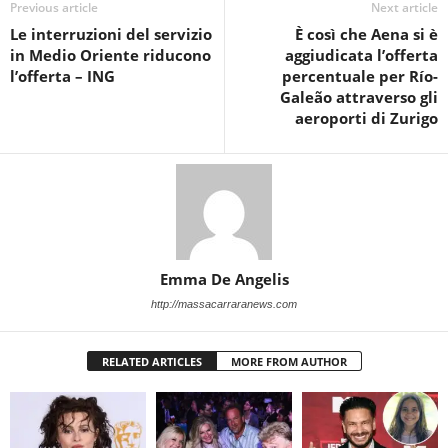
Previous article
Next article
Le interruzioni del servizio
È così che Aena si è
in Medio Oriente riducono
aggiudicata l’offerta
l’offerta – ING
percentuale per Río-
Galeão attraverso gli
aeroporti di Zurigo
Emma De Angelis
http://massacarraranews.com
RELATED ARTICLES
MORE FROM AUTHOR