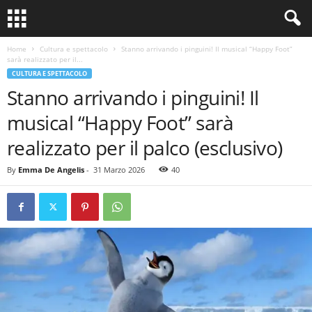
Home
Cultura e spettacolo
Stanno arrivando i pinguini! Il musical “Happy Foot”
sarà realizzato per il...
CULTURA E SPETTACOLO
Stanno arrivando i pinguini! Il
musical “Happy Foot” sarà
realizzato per il palco (esclusivo)
By
Emma De Angelis
-
31 Marzo 2026
40