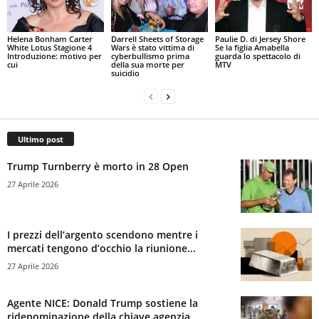
Helena Bonham Carter
Darrell Sheets of Storage
Paulie D. di Jersey Shore
White Lotus Stagione 4
Wars è stato vittima di
Se la figlia Amabella
Introduzione: motivo per
cyberbullismo prima
guarda lo spettacolo di
cui
della sua morte per
MTV
suicidio
Ultimo post
Trump Turnberry è morto in 28 Open
27 Aprile 2026
I prezzi dell’argento scendono mentre i
mercati tengono d’occhio la riunione...
27 Aprile 2026
Agente NICE: Donald Trump sostiene la
ridenominazione della chiave agenzia