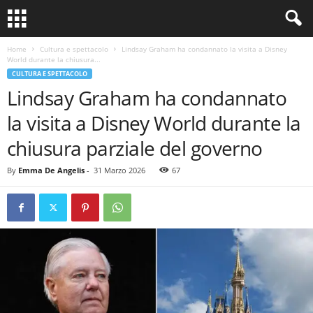
Home
Cultura e spettacolo
Lindsay Graham ha condannato la visita a Disney
World durante la chiusura...
CULTURA E SPETTACOLO
Lindsay Graham ha condannato
la visita a Disney World durante la
chiusura parziale del governo
By
Emma De Angelis
-
31 Marzo 2026
67