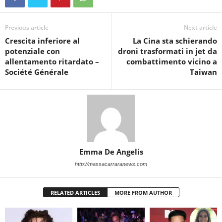
Previous article
Next article
Crescita inferiore al
La Cina sta schierando
potenziale con
droni trasformati in jet da
allentamento ritardato –
combattimento vicino a
Société Générale
Taiwan
Emma De Angelis
http://massacarraranews.com
RELATED ARTICLES
MORE FROM AUTHOR