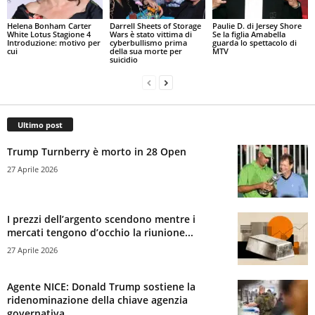
Helena Bonham Carter
Darrell Sheets of Storage
Paulie D. di Jersey Shore
White Lotus Stagione 4
Wars è stato vittima di
Se la figlia Amabella
Introduzione: motivo per
cyberbullismo prima
guarda lo spettacolo di
cui
della sua morte per
MTV
suicidio
Ultimo post
Trump Turnberry è morto in 28 Open
27 Aprile 2026
I prezzi dell’argento scendono mentre i
mercati tengono d’occhio la riunione...
27 Aprile 2026
Agente NICE: Donald Trump sostiene la
ridenominazione della chiave agenzia
governativa