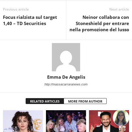
Previous article
Next article
Focus rialzista sul target
Neinor collabora con
1,40 – TD Securities
Stoneshield per entrare
nella promozione del lusso
Emma De Angelis
http://massacarraranews.com
RELATED ARTICLES
MORE FROM AUTHOR