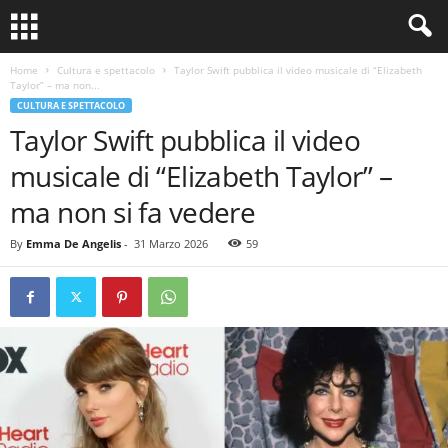
Home
Cultura e spettacolo
Taylor Swift pubblica il video musicale di “Elizabeth
Taylor” – ma non...
CULTURA E SPETTACOLO
Taylor Swift pubblica il video
musicale di “Elizabeth Taylor” –
ma non si fa vedere
By
Emma De Angelis
-
31 Marzo 2026
59