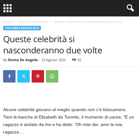
Home
Cultura e spettacolo
Queste celebrità si nasconderanno due volte
CULTURA E SPETTACOLO
Queste celebrità si
nasconderanno due volte
By
Emma De Angelis
-
23 Agosto 2025
92
Alcune celebrità giocano al meglio quando non c’è fotocamera.
Tieni le banche di Elizabeth da Toronto, il momento di uscire, "E un
ragazzo è andato da me e ha detto: ‘Oh miei dei, amo la mia
ragazza …