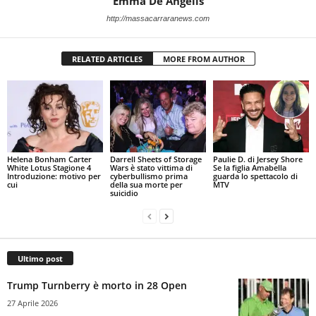
Emma De Angelis
http://massacarraranews.com
RELATED ARTICLES
MORE FROM AUTHOR
Helena Bonham Carter
Darrell Sheets of Storage
Paulie D. di Jersey Shore
White Lotus Stagione 4
Wars è stato vittima di
Se la figlia Amabella
Introduzione: motivo per
cyberbullismo prima
guarda lo spettacolo di
cui
della sua morte per
MTV
suicidio
Ultimo post
Trump Turnberry è morto in 28 Open
27 Aprile 2026