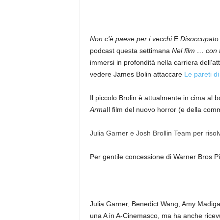
Non c’è paese per i vecchi
E
Disoccupat
podcast questa settimana
Nel film … con
immersi in profondità nella carriera dell’a
vedere James Bolin attaccare
Le pareti d
Il piccolo Brolin è attualmente in cima al
Arma
Il film del nuovo horror (e della com
Julia Garner e Josh Brollin Team per risolv
Per gentile concessione di Warner Bros Pi
Julia Garner, Benedict Wang, Amy Madigan
una A in A-Cinemasco, ma ha anche ricevuto