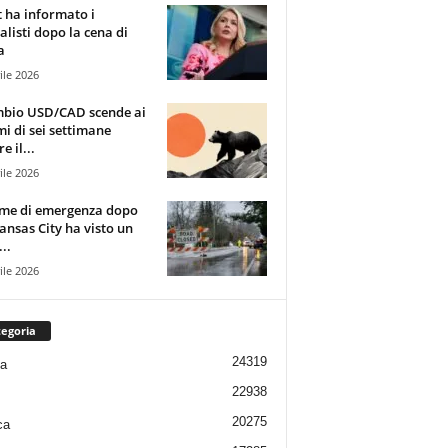
t ha informato i
alisti dopo la cena di
a
ile 2026
mbio USD/CAD scende ai
i di sei settimane
e il...
ile 2026
rme di emergenza dopo
ansas City ha visto un
..
ile 2026
egoria
24319
ia
22938
20275
ca