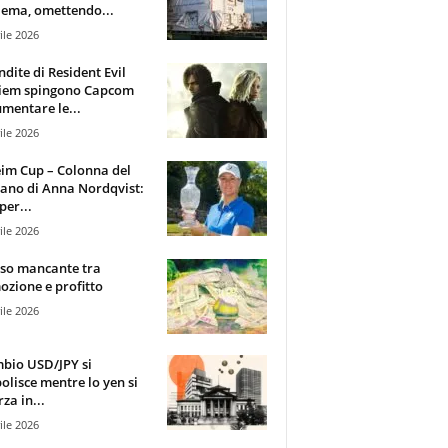
ema, omettendo...
ile 2026
ndite di Resident Evil
iem spingono Capcom
mentare le...
ile 2026
im Cup – Colonna del
ano di Anna Nordqvist:
per...
ile 2026
sso mancante tra
zione e profitto
ile 2026
mbio USD/JPY si
olisce mentre lo yen si
za in...
ile 2026