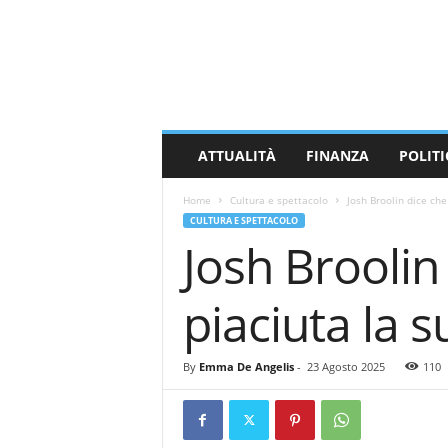
M
a
s
s
a
C
a
ATTUALITÀ
FINANZA
POLITI
r
r
Home
Cultura e spettacolo
Josh Broolin dice che
a
CULTURA E SPETTACOLO
r
Josh Broolin
a
N
e
piaciuta la 
w
s
By
Emma De Angelis
-
23 Agosto 2025
110