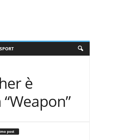
SPORT
cher è
in “Weapon”
imo post