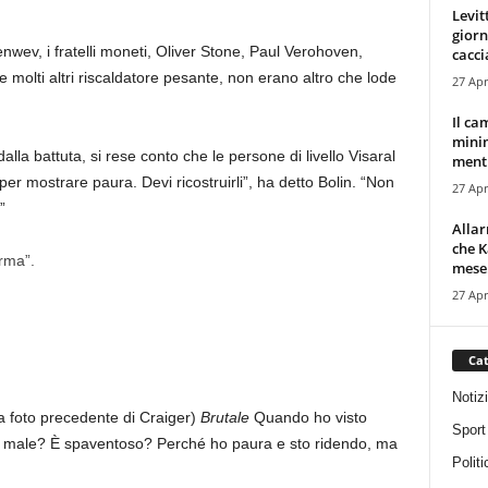
Levit
giorn
lenwev, i fratelli moneti, Oliver Stone, Paul Verohoven,
cacci
molti altri riscaldatore pesante, non erano altro che lode
27 Apr
Il ca
minim
la battuta, si rese conto che le persone di livello Visaral
mentr
r mostrare paura. Devi ricostruirli”, ha detto Bolin. “Non
27 Apr
”
Alla
che K
arma”.
mese.
27 Apr
Cat
Notiz
la foto precedente di Craiger)
Brutale
Quando ho visto
Sport
 È male? È spaventoso? Perché ho paura e sto ridendo, ma
Politi