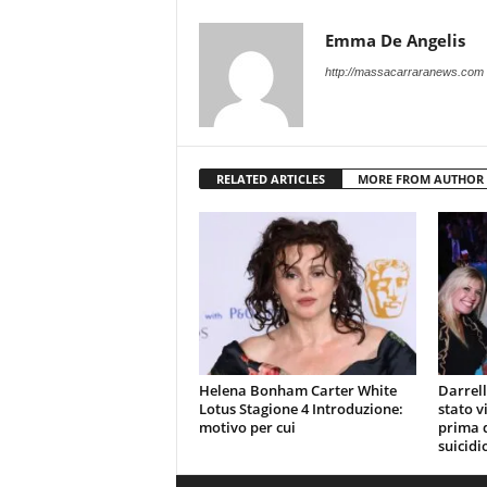
Emma De Angelis
http://massacarraranews.com
RELATED ARTICLES
MORE FROM AUTHOR
Helena Bonham Carter White
Darrell
Lotus Stagione 4 Introduzione:
stato v
motivo per cui
prima d
suicidi