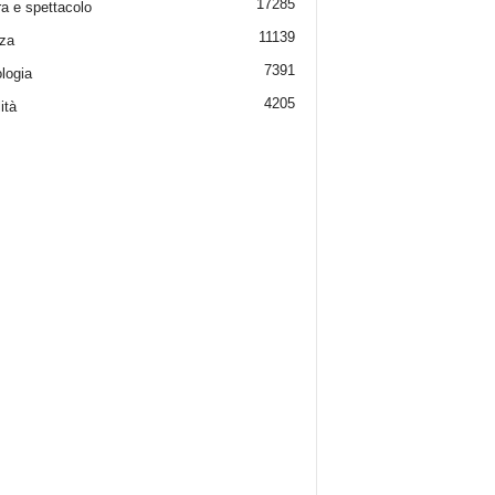
17285
ra e spettacolo
11139
za
7391
logia
4205
ità