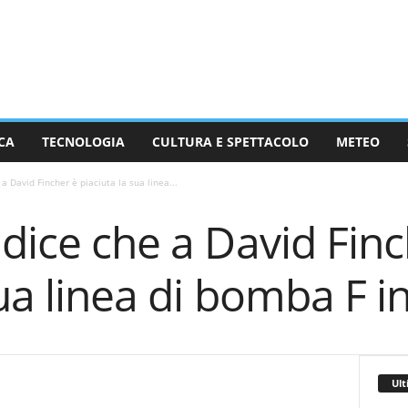
CA
TECNOLOGIA
CULTURA E SPETTACOLO
METEO
 a David Fincher è piaciuta la sua linea...
 dice che a David Fin
sua linea di bomba F 
Ult