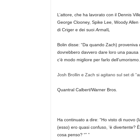
L’attore, che ha lavorato con il Dennis Vil
George Clooney, Spike Lee, Woody Allen e 
di Criger e dei suoi
Arma
IL
Bolin disse: “Da quando Zach) proveniva dal
dovrebbero davvero dare loro una pausa pe
c’è modo migliore per farlo dell’umorismo.
Josh Brollin e Zach si agitano sul set di “
Quantral Calbert/Warner Bros.
Ha continuato a dire: “Ho visto di nuovo (
(esso) ero quasi confuso, ‘è divertente?
cosa penso? “” ”