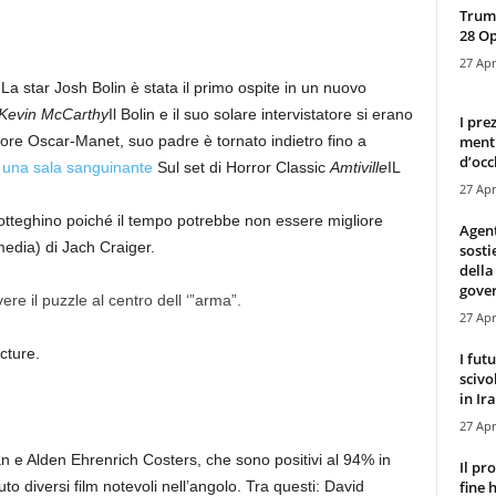
Trump
28 O
27 Apr
o
La star Josh Bolin è stata il primo ospite in un nuovo
 Kevin McCarthy
Il Bolin e il suo solare intervistatore si erano
I pre
mentr
ttore Oscar-Manet, suo padre è tornato indietro fino a
d’occ
i una sala sanguinante
Sul set di Horror Classic
Amtiville
IL
27 Apr
 botteghino poiché il tempo potrebbe non essere migliore
Agen
media) di Jach Craiger.
sosti
della
gove
ere il puzzle al centro dell ‘”arma”.
27 Apr
cture.
I fut
scivo
in Ira
27 Apr
 e Alden Ehrenrich Costers, che sono positivi al 94% in
Il pr
fine 
 diversi film notevoli nell’angolo. Tra questi: David