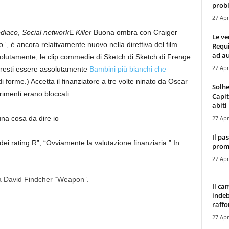
probl
27 Apr
diaco
,
Social network
E
Killer
Buona ombra con Craiger –
Le ve
‘, è ancora relativamente nuovo nella direttiva del film.
Requ
ad au
solutamente, le clip commedie di Sketch di Sketch di Frenge
27 Apr
vresti essere assolutamente
Bambini più bianchi che
forme.) Accetta il finanziatore a tre volte ninato da Oscar
Solhe
rimenti erano bloccati.
Capit
abiti 
27 Apr
na cosa da dire io
Il pa
 dei rating R”, “Ovviamente la valutazione finanziaria.” In
promo
27 Apr
ta David Findcher “Weapon”.
Il ca
indeb
raffor
27 Apr