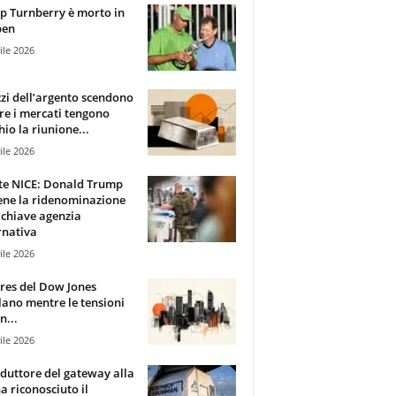
 Turnberry è morto in
pen
ile 2026
zzi dell’argento scendono
e i mercati tengono
hio la riunione...
ile 2026
te NICE: Donald Trump
ene la ridenominazione
 chiave agenzia
rnativa
ile 2026
ures del Dow Jones
lano mentre le tensioni
n...
ile 2026
oduttore del gateway alla
ha riconosciuto il