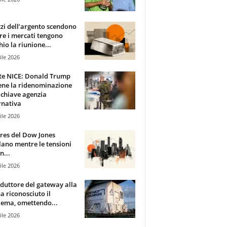
zzi dell’argento scendono
e i mercati tengono
hio la riunione...
ile 2026
te NICE: Donald Trump
ene la ridenominazione
 chiave agenzia
rnativa
ile 2026
ures del Dow Jones
lano mentre le tensioni
n...
ile 2026
oduttore del gateway alla
ha riconosciuto il
ema, omettendo...
ile 2026