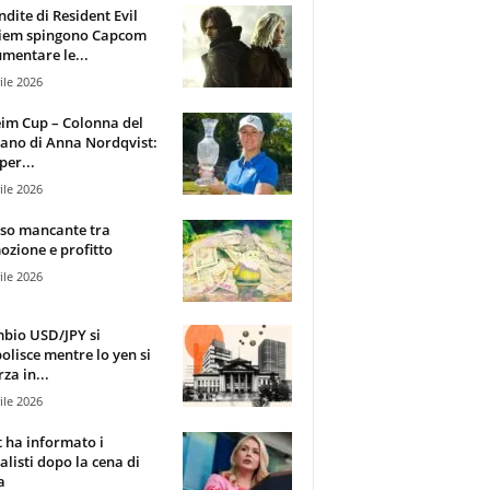
ndite di Resident Evil
iem spingono Capcom
mentare le...
ile 2026
im Cup – Colonna del
ano di Anna Nordqvist:
per...
ile 2026
sso mancante tra
zione e profitto
ile 2026
mbio USD/JPY si
olisce mentre lo yen si
za in...
ile 2026
t ha informato i
alisti dopo la cena di
a