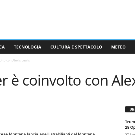
CA
TECNOLOGIA
CULTURA E SPETTACOLO
METEO
olto con Alexis Lewis
 è coinvolto con Ale
Ult
Trump
28 O
ese Montana lancia anelli strabilianti dal Montana
27 Apr