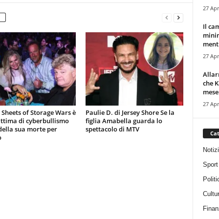
27 Apr
Il ca
minim
mentr
27 Apr
Alla
che K
mese.
27 Apr
 Sheets of Storage Wars è
Paulie D. di Jersey Shore Se la
ittima di cyberbullismo
figlia Amabella guarda lo
ella sua morte per
spettacolo di MTV
Cat
o
Notiz
Sport
Politi
Cultu
Finan