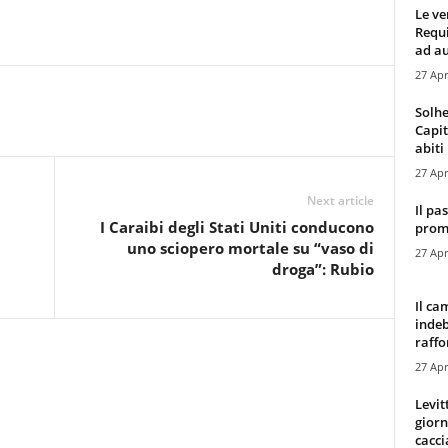
Le ve
Requ
ad au
27 Apr
Solhe
Capit
abiti 
27 Apr
Next article
Il pa
I Caraibi degli Stati Uniti conducono
promo
uno sciopero mortale su “vaso di
27 Apr
droga”: Rubio
Il ca
indeb
raffor
27 Apr
Levit
giorn
cacci