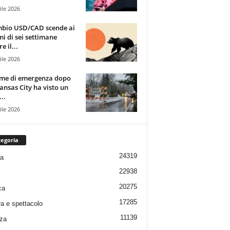
ile 2026
mbio USD/CAD scende ai
i di sei settimane
e il...
ile 2026
rme di emergenza dopo
ansas City ha visto un
..
ile 2026
egoria
24319
ia
22938
20275
ca
17285
ra e spettacolo
11139
za