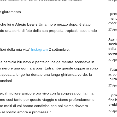
e giuramento.
I pre
mentr
d’occ
che lui e
Alexis Lewis
Un anno e mezzo dopo, è stato
27 Apr
o una serie di foto della sua proposta tropicale scuotendo
Agen
sosti
della
liori della mia vita”
Instagram
2 settembre.
gove
27 Apr
na camicia blu navy e pantaloni beige mentre scendeva in
op nero e una gonna a pois. Entrambe queste coppie si sono
I fut
scivo
la sposa a lungo ha donato una lunga ghirlanda verde, la
in Ira
ancioni.
27 Apr
r, il migliore amico e ora vivo con la sorpresa con la mia
Il pr
fine 
rtiamo così tanto per questo viaggio e siamo profondamente
probl
che molti di voi hanno condiviso con noi siamo davvero
27 Apr
la al nostro amore e promessa.”