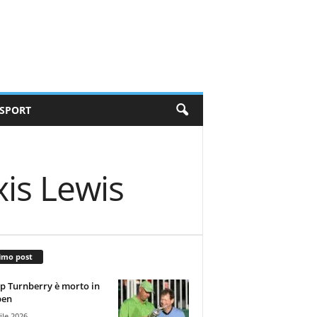
SPORT
xis Lewis
imo post
 Turnberry è morto in
pen
ile 2026