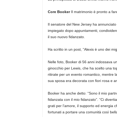
Core Booker
Il matrimonio è pronto a far
Il senatore del New Jersey ha annunciato 
impiegato dopo appuntamenti, condividend
il suo nuovo fidanzato.
Ha scritto in un post, “Alexis è uno dei mig
Nelle foto, Booker di 56 anni indossava u
ginocchio per Lewis, che ha scelto una t
ritirate per un evento romantico, mentre 
sua sposa era decorata con fiori rosa e ar
Booker ha anche detto: “Sono il mio partne
fidanzata con il mio fidanzato”. “Ci dive
grati per l’amore, il supporto ed energia 
fortunati a portare una comunità così bel