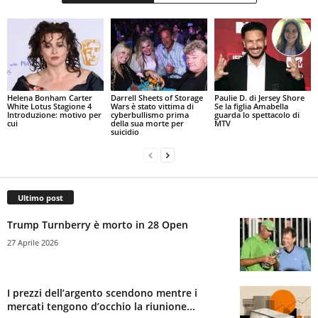
Helena Bonham Carter
Darrell Sheets of Storage
Paulie D. di Jersey Shore
White Lotus Stagione 4
Wars è stato vittima di
Se la figlia Amabella
Introduzione: motivo per
cyberbullismo prima
guarda lo spettacolo di
cui
della sua morte per
MTV
suicidio
Ultimo post
Trump Turnberry è morto in 28 Open
27 Aprile 2026
I prezzi dell’argento scendono mentre i
mercati tengono d’occhio la riunione...