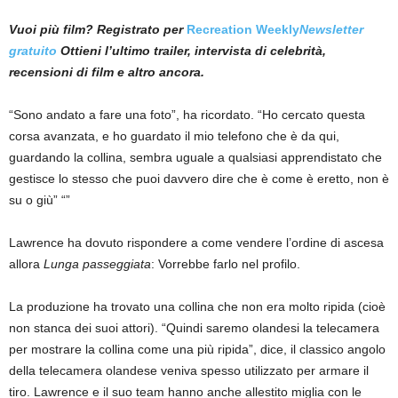
Vuoi più film? Registrato per
Recreation Weekly
Newsletter
gratuito
Ottieni l’ultimo trailer, intervista di celebrità,
recensioni di film e altro ancora.
“Sono andato a fare una foto”, ha ricordato. “Ho cercato questa
corsa avanzata, e ho guardato il mio telefono che è da qui,
guardando la collina, sembra uguale a qualsiasi apprendistato che
gestisce lo stesso che puoi davvero dire che è come è eretto, non è
su o giù” “”
Lawrence ha dovuto rispondere a come vendere l’ordine di ascesa
allora
Lunga passeggiata
: Vorrebbe farlo nel profilo.
La produzione ha trovato una collina che non era molto ripida (cioè
non stanca dei suoi attori). “Quindi saremo olandesi la telecamera
per mostrare la collina come una più ripida”, dice, il classico angolo
della telecamera olandese veniva spesso utilizzato per armare il
tiro. Lawrence e il suo team hanno anche allestito miglia con le