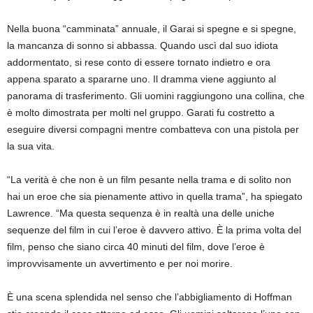
Nella buona “camminata” annuale, il Garai si spegne e si spegne,
la mancanza di sonno si abbassa. Quando uscì dal suo idiota
addormentato, si rese conto di essere tornato indietro e ora
appena sparato a spararne uno. Il dramma viene aggiunto al
panorama di trasferimento. Gli uomini raggiungono una collina, che
è molto dimostrata per molti nel gruppo. Garati fu costretto a
eseguire diversi compagni mentre combatteva con una pistola per
la sua vita.
“La verità è che non è un film pesante nella trama e di solito non
hai un eroe che sia pienamente attivo in quella trama”, ha spiegato
Lawrence. “Ma questa sequenza è in realtà una delle uniche
sequenze del film in cui l’eroe è davvero attivo. È la prima volta del
film, penso che siano circa 40 minuti del film, dove l’eroe è
improvvisamente un avvertimento e per noi morire.
È una scena splendida nel senso che l’abbigliamento di Hoffman