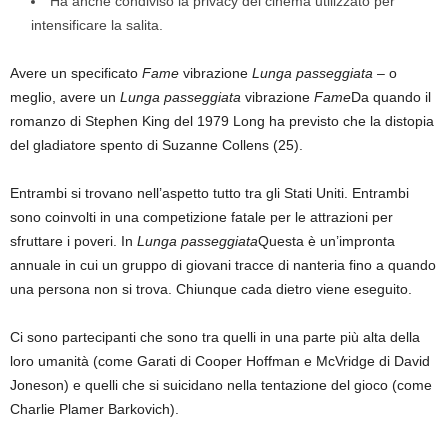
Ha anche condiviso la privacy del cinema utilizzato per
intensificare la salita.
Avere un specificato
Fame
vibrazione
Lunga passeggiata
– o
meglio, avere un
Lunga passeggiata
vibrazione
Fame
Da quando il
romanzo di Stephen King del 1979 Long ha previsto che la distopia
del gladiatore spento di Suzanne Collens (25).
Entrambi si trovano nell’aspetto tutto tra gli Stati Uniti. Entrambi
sono coinvolti in una competizione fatale per le attrazioni per
sfruttare i poveri. In
Lunga passeggiata
Questa è un’impronta
annuale in cui un gruppo di giovani tracce di nanteria fino a quando
una persona non si trova. Chiunque cada dietro viene eseguito.
Ci sono partecipanti che sono tra quelli in una parte più alta della
loro umanità (come Garati di Cooper Hoffman e McVridge di David
Joneson) e quelli che si suicidano nella tentazione del gioco (come
Charlie Plamer Barkovich).