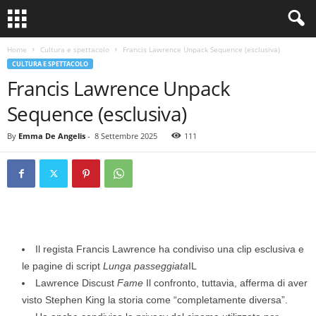
Home
Cultura e spettacolo
Francis Lawrence Unpack Sequence (esclusiva)
CULTURA E SPETTACOLO
Francis Lawrence Unpack
Sequence (esclusiva)
By
Emma De Angelis
-
8 Settembre 2025
111
Il regista Francis Lawrence ha condiviso una clip esclusiva e
le pagine di script
Lunga passeggiata
IL
Lawrence Discust
Fame
Il confronto, tuttavia, afferma di aver
visto Stephen King la storia come “completamente diversa”.