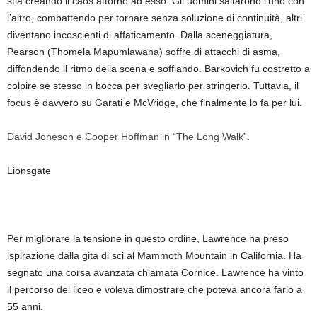
stia creando il caos attorno ad esso. Gli uomini saltarono l’uno con
l’altro, combattendo per tornare senza soluzione di continuità, altri
diventano incoscienti di affaticamento. Dalla sceneggiatura,
Pearson (Thomela Mapumlawana) soffre di attacchi di asma,
diffondendo il ritmo della scena e soffiando. Barkovich fu costretto a
colpire se stesso in bocca per svegliarlo per stringerlo. Tuttavia, il
focus è davvero su Garati e McVridge, che finalmente lo fa per lui.
David Joneson e Cooper Hoffman in “The Long Walk”.
Lionsgate
Per migliorare la tensione in questo ordine, Lawrence ha preso
ispirazione dalla gita di sci al Mammoth Mountain in California. Ha
segnato una corsa avanzata chiamata Cornice. Lawrence ha vinto
il percorso del liceo e voleva dimostrare che poteva ancora farlo a
55 anni.