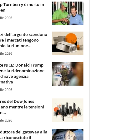
 Turnberry è morto in
pen
ile 2026
zzi dell’argento scendono
e i mercati tengono
hio la riunione...
ile 2026
te NICE: Donald Trump
ene la ridenominazione
 chiave agenzia
rnativa
ile 2026
ures del Dow Jones
lano mentre le tensioni
n...
ile 2026
oduttore del gateway alla
ha riconosciuto il