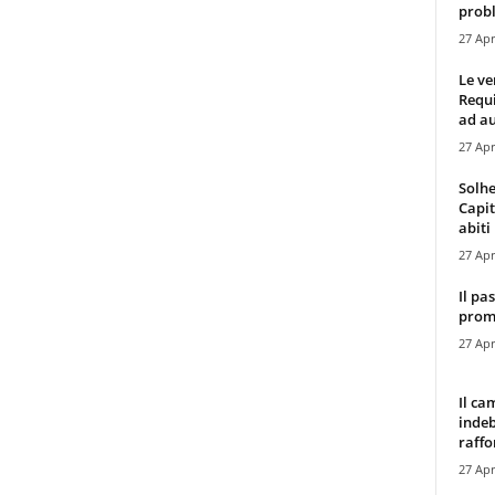
probl
27 Apr
Le ve
Requ
ad au
27 Apr
Solhe
Capit
abiti 
27 Apr
Il pa
promo
27 Apr
Il ca
indeb
raffor
27 Apr