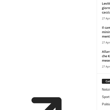
Levit
giorn
cacci
27 Apr
Il ca
minim
mentr
27 Apr
Alla
che K
mese.
27 Apr
Cat
Notiz
Sport
Politi