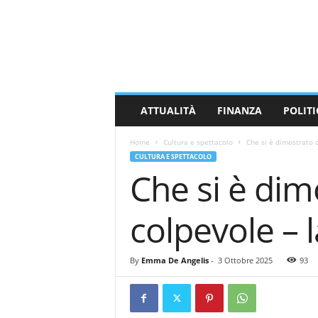
M
a
s
s
a
C
a
ATTUALITÀ
FINANZA
POLITI
r
r
Home
Cultura e spettacolo
Che si è dimostrato c
a
CULTURA E SPETTACOLO
r
Che si è dim
a
N
e
colpevole – 
w
s
By
Emma De Angelis
-
3 Ottobre 2025
93