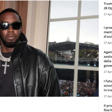
Trump
28 O
27 Apr
I pre
mentr
d’occ
27 Apr
Agen
sosti
della
gove
27 Apr
I fut
scivo
in Ira
27 Apr
Il pr
fine 