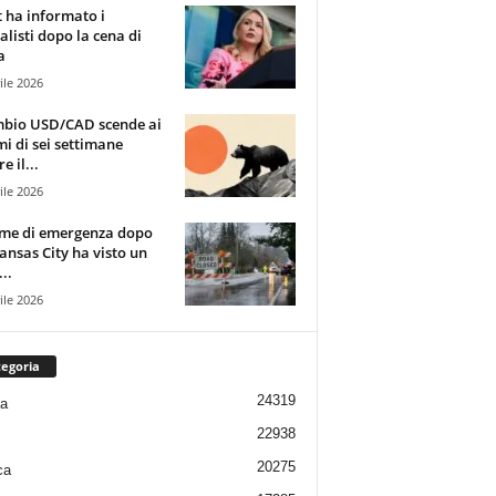
t ha informato i
alisti dopo la cena di
a
ile 2026
mbio USD/CAD scende ai
i di sei settimane
e il...
ile 2026
rme di emergenza dopo
ansas City ha visto un
..
ile 2026
egoria
24319
ia
22938
20275
ca