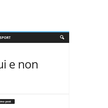
SPORT
ui e non
imo post