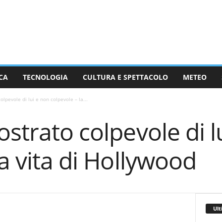
CA
TECNOLOGIA
CULTURA E SPETTACOLO
METEO
olpevole di lui e non colpevole – la...
ostrato colpevole di l
la vita di Hollywood
Ult