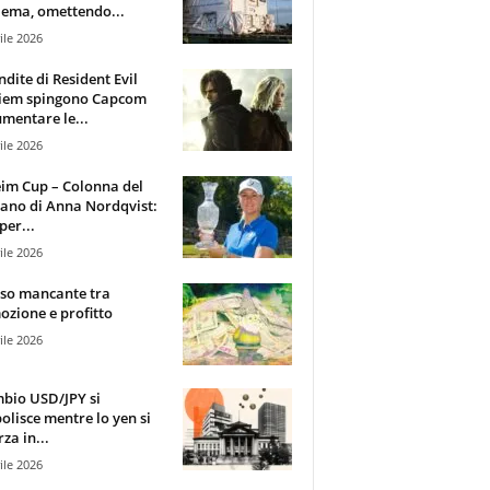
ema, omettendo...
ile 2026
ndite di Resident Evil
iem spingono Capcom
mentare le...
ile 2026
im Cup – Colonna del
ano di Anna Nordqvist:
per...
ile 2026
sso mancante tra
zione e profitto
ile 2026
mbio USD/JPY si
olisce mentre lo yen si
za in...
ile 2026