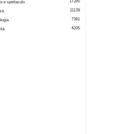
17285
ra e spettacolo
11139
za
7391
logia
4205
ità