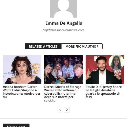
Emma De Angelis
http://massacarraranews.com
RELATED ARTICLES
MORE FROM AUTHOR
Helena Bonham Carter
Darrell Sheets of Storage
Paulie D. di Jersey Shore
White Lotus Stagione 4
Wars è stato vittima di
Se la figlia Amabella
Introduzione: motivo per
cyberbullismo prima
guarda lo spettacolo di
cui
della sua morte per
MTV
suicidio
Ultimo post