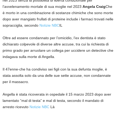
nel 2023 senza la possibilità di libertà condizionale per
l’avvelenamento mortale di sua moglie nel 2023
Angela Craig
Che
è morto in una combinazione di sostanze chimiche che sono morte
dopo aver mangiato frullati di proteine include i farmaci trovati nelle
sopracciglia, secondo
Notizie NBC
IL
Oltre ad essere condannato per l’omicidio, l’ex dentista è stato
dichiarato colpevole di diverse altre accuse, tra cui la richiesta di
primo grado per arruolare un collega per uccidere un detective che
indagava sulla morte di Angella.
Il 47enne-che ha condiviso sei figli con la sua defunta moglie, è
stata assolta solo da una delle sue sette accuse, non condannate
per il massacro.
Angella è stata ricoverata in ospedale il 15 marzo 2023 dopo aver
lamentato “mal di testa” e mal di testa, secondo il mandato di
arresto ricevuto
Notizie NBC
Là