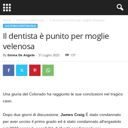
Home
Cultura e spettacolo
Il dentista è punito per moglie velenosa
CULTURA E SPETTACOLO
Il dentista è punito per moglie
velenosa
By
Emma De Angelis
-
31 Luglio 2025
137
Una giuria del Colorado ha raggiunto le sue conclusioni nel tragico
caso.
Dopo due giorni di discussione,
James Craig
È stato condannato
per aver ucciso il primo grado ed è stato condannato all’ergastolo