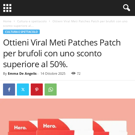
Home
Cultura e spettacolo
Ottieni Viral Meti Patches Patch per brufoli con uno
sconto superiore al...
CULTURA E SPETTACOLO
Ottieni Viral Meti Patches Patch
per brufoli con uno sconto
superiore al 50%.
By
Emma De Angelis
-
14 Ottobre 2025
72