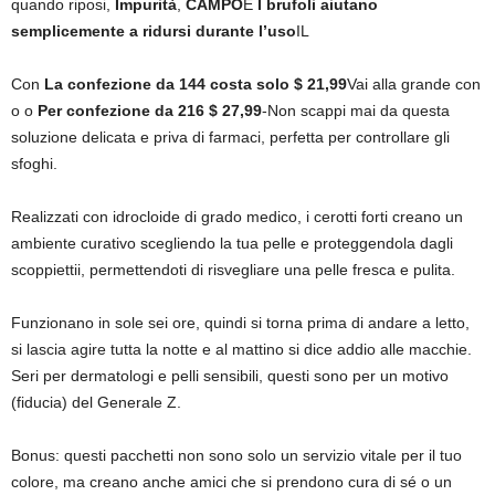
quando riposi,
Impurità
,
CAMPO
E
I brufoli aiutano
semplicemente a ridursi durante l’uso
IL
Con
La confezione da 144 costa solo $ 21,99
Vai alla grande con
o o
Per confezione da 216 $ 27,99
-Non scappi mai da questa
soluzione delicata e priva di farmaci, perfetta per controllare gli
sfoghi.
Realizzati con idrocloide di grado medico, i cerotti forti creano un
ambiente curativo scegliendo la tua pelle e proteggendola dagli
scoppiettii, permettendoti di risvegliare una pelle fresca e pulita.
Funzionano in sole sei ore, quindi si torna prima di andare a letto,
si lascia agire tutta la notte e al mattino si dice addio alle macchie.
Seri per dermatologi e pelli sensibili, questi sono per un motivo
(fiducia) del Generale Z.
Bonus: questi pacchetti non sono solo un servizio vitale per il tuo
colore, ma creano anche amici che si prendono cura di sé o un