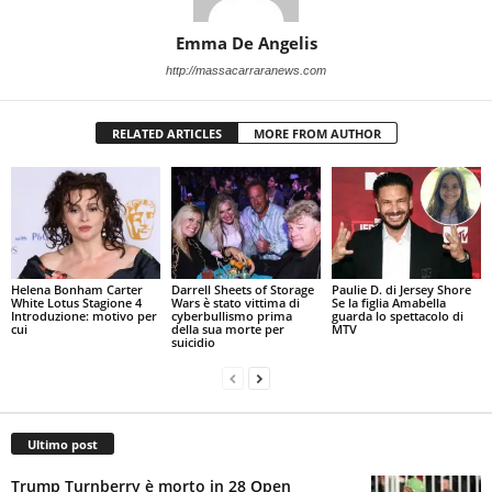
Emma De Angelis
http://massacarraranews.com
RELATED ARTICLES
MORE FROM AUTHOR
Helena Bonham Carter
Darrell Sheets of Storage
Paulie D. di Jersey Shore
White Lotus Stagione 4
Wars è stato vittima di
Se la figlia Amabella
Introduzione: motivo per
cyberbullismo prima
guarda lo spettacolo di
cui
della sua morte per
MTV
suicidio
Ultimo post
Trump Turnberry è morto in 28 Open