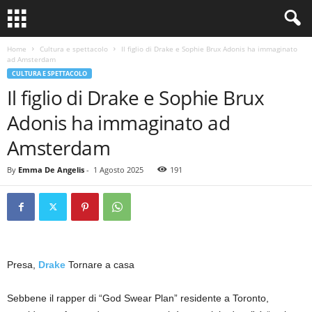
Home
Cultura e spettacolo
Il figlio di Drake e Sophie Brux Adonis ha immaginato
ad Amsterdam
CULTURA E SPETTACOLO
Il figlio di Drake e Sophie Brux
Adonis ha immaginato ad
Amsterdam
By
Emma De Angelis
-
1 Agosto 2025
191
Presa,
Drake
Tornare a casa
Sebbene il rapper di “God Swear Plan” residente a Toronto,