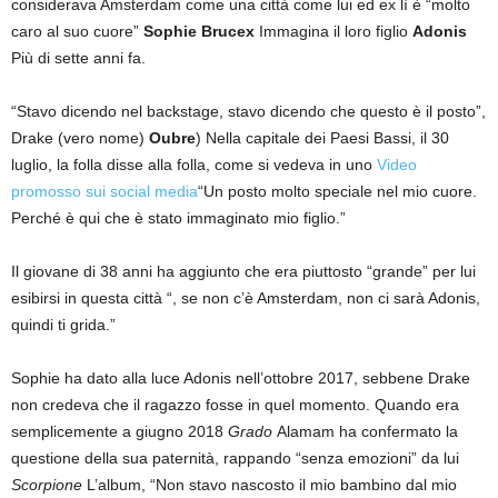
considerava Amsterdam come una città come lui ed ex lì è “molto
caro al suo cuore”
Sophie Brucex
Immagina il loro figlio
Adonis
Più di sette anni fa.
“Stavo dicendo nel backstage, stavo dicendo che questo è il posto”,
Drake (vero nome)
Oubre
) Nella capitale dei Paesi Bassi, il 30
luglio, la folla disse alla folla, come si vedeva in uno
Video
promosso sui social media
“Un posto molto speciale nel mio cuore.
Perché è qui che è stato immaginato mio figlio.”
Il giovane di 38 anni ha aggiunto che era piuttosto “grande” per lui
esibirsi in questa città “, se non c’è Amsterdam, non ci sarà Adonis,
quindi ti grida.”
Sophie ha dato alla luce Adonis nell’ottobre 2017, sebbene Drake
non credeva che il ragazzo fosse in quel momento. Quando era
semplicemente a giugno 2018
Grado
Alamam ha confermato la
questione della sua paternità, rappando “senza emozioni” da lui
Scorpione
L’album, “Non stavo nascosto il mio bambino dal mio