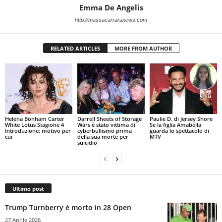
Emma De Angelis
http://massacarraranews.com
RELATED ARTICLES
MORE FROM AUTHOR
Helena Bonham Carter
Darrell Sheets of Storage
Paulie D. di Jersey Shore
White Lotus Stagione 4
Wars è stato vittima di
Se la figlia Amabella
Introduzione: motivo per
cyberbullismo prima
guarda lo spettacolo di
cui
della sua morte per
MTV
suicidio
Ultimo post
Trump Turnberry è morto in 28 Open
27 Aprile 2026