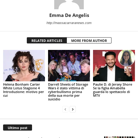
Emma De Angelis
http://massacarraranews.com
RELATED ARTICLES
MORE FROM AUTHOR
Helena Bonham Carter
Darrell Sheets of Storage
Paulie D. di Jersey Shore
White Lotus Stagione 4
Wars è stato vittima di
Se la figlia Amabella
Introduzione: motivo per
cyberbullismo prima
guarda lo spettacolo di
cui
della sua morte per
MTV
suicidio
Ultimo post