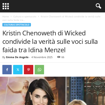
Home
Cultura e spettacolo
Kristin Chenoweth di Wicked condivide la verità sulle
voci sulla faida tra...
CULTURA E SPETTACOLO
Kristin Chenoweth di Wicked
condivide la verità sulle voci sulla
faida tra Idina Menzel
By
Emma De Angelis
-
4 Novembre 2025
66