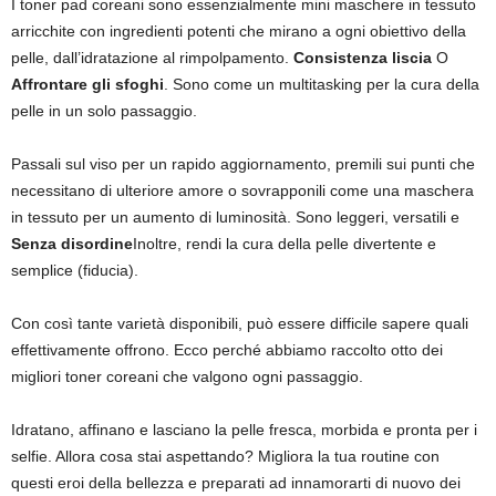
I toner pad coreani sono essenzialmente mini maschere in tessuto
arricchite con ingredienti potenti che mirano a ogni obiettivo della
pelle, dall’idratazione al rimpolpamento.
Consistenza liscia
O
Affrontare gli sfoghi
. Sono come un multitasking per la cura della
pelle in un solo passaggio.
Passali sul viso per un rapido aggiornamento, premili sui punti che
necessitano di ulteriore amore o sovrapponili come una maschera
in tessuto per un aumento di luminosità. Sono leggeri, versatili e
Senza disordine
Inoltre, rendi la cura della pelle divertente e
semplice (fiducia).
Con così tante varietà disponibili, può essere difficile sapere quali
effettivamente offrono. Ecco perché abbiamo raccolto otto dei
migliori toner coreani che valgono ogni passaggio.
Idratano, affinano e lasciano la pelle fresca, morbida e pronta per i
selfie. Allora cosa stai aspettando? Migliora la tua routine con
questi eroi della bellezza e preparati ad innamorarti di nuovo dei