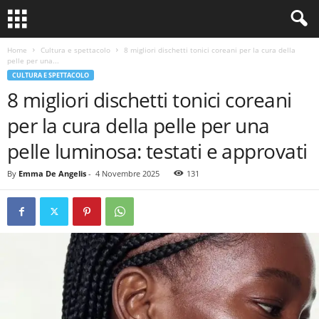
Home
Cultura e spettacolo
8 migliori dischetti tonici coreani per la cura della
pelle per una...
CULTURA E SPETTACOLO
8 migliori dischetti tonici coreani
per la cura della pelle per una
pelle luminosa: testati e approvati
By
Emma De Angelis
-
4 Novembre 2025
131