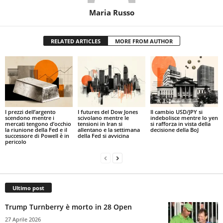
Maria Russo
RELATED ARTICLES
MORE FROM AUTHOR
I prezzi dell’argento
I futures del Dow Jones
Il cambio USD/JPY si
scendono mentre i
scivolano mentre le
indebolisce mentre lo yen
mercati tengono d’occhio
tensioni in Iran si
si rafforza in vista della
la riunione della Fed e il
allentano e la settimana
decisione della BoJ
successore di Powell è in
della Fed si avvicina
pericolo
Ultimo post
Trump Turnberry è morto in 28 Open
27 Aprile 2026