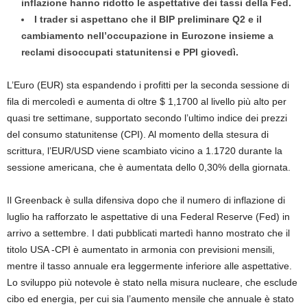
inflazione hanno ridotto le aspettative dei tassi della Fed.
I trader si aspettano che il BIP preliminare Q2 e il
cambiamento nell’occupazione in Eurozone insieme a
reclami disoccupati statunitensi e PPI giovedì.
L’Euro (EUR) sta espandendo i profitti per la seconda sessione di
fila di mercoledì e aumenta di oltre $ 1,1700 al livello più alto per
quasi tre settimane, supportato secondo l’ultimo indice dei prezzi
del consumo statunitense (CPI). Al momento della stesura di
scrittura, l’EUR/USD viene scambiato vicino a 1.1720 durante la
sessione americana, che è aumentata dello 0,30% della giornata.
Il Greenback è sulla difensiva dopo che il numero di inflazione di
luglio ha rafforzato le aspettative di una Federal Reserve (Fed) in
arrivo a settembre. I dati pubblicati martedì hanno mostrato che il
titolo USA -CPI è aumentato in armonia con previsioni mensili,
mentre il tasso annuale era leggermente inferiore alle aspettative.
Lo sviluppo più notevole è stato nella misura nucleare, che esclude
cibo ed energia, per cui sia l’aumento mensile che annuale è stato