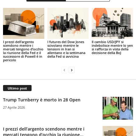
I prezzi dell’argento
I futures del Dow Jones
Il cambio USD/JPY si
scendono mentre i
scivolano mentre le
indebolisce mentre lo yen
mercati tengono d’occhio
tensioni in Iran si
si rafforza in vista della
la riunione della Fed e il
allentano e la settimana
decisione della BoJ
successore di Powell è in
della Fed si avvicina
pericolo
Ultimo post
Trump Turnberry è morto in 28 Open
27 Aprile 2026
I prezzi dell’argento scendono mentre i
mercati tengono d’occhio la riunione...