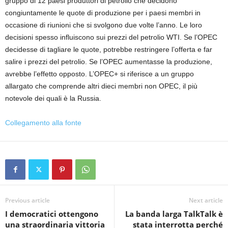
gruppo di 12 paesi produttori di petrolio che decidono
congiuntamente le quote di produzione per i paesi membri in
occasione di riunioni che si svolgono due volte l’anno. Le loro
decisioni spesso influiscono sui prezzi del petrolio WTI. Se l’OPEC
decidesse di tagliare le quote, potrebbe restringere l’offerta e far
salire i prezzi del petrolio. Se l’OPEC aumentasse la produzione,
avrebbe l’effetto opposto. L’OPEC+ si riferisce a un gruppo
allargato che comprende altri dieci membri non OPEC, il più
notevole dei quali è la Russia.
Collegamento alla fonte
Previous article
Next article
I democratici ottengono
La banda larga TalkTalk è
una straordinaria vittoria
stata interrotta perché