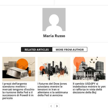
Maria Russo
RELATED ARTICLES
MORE FROM AUTHOR
I prezzi dell’argento
I futures del Dow Jones
Il cambio USD/JPY si
scendono mentre i
scivolano mentre le
indebolisce mentre lo yen
mercati tengono d’occhio
tensioni in Iran si
si rafforza in vista della
la riunione della Fed e il
allentano e la settimana
decisione della BoJ
successore di Powell è in
della Fed si avvicina
pericolo