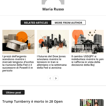
Maria Russo
RELATED ARTICLES
MORE FROM AUTHOR
I prezzi dell’argento
I futures del Dow Jones
Il cambio USD/JPY si
scendono mentre i
scivolano mentre le
indebolisce mentre lo yen
mercati tengono d’occhio
tensioni in Iran si
si rafforza in vista della
la riunione della Fed e il
allentano e la settimana
decisione della BoJ
successore di Powell è in
della Fed si avvicina
pericolo
Ultimo post
Trump Turnberry è morto in 28 Open