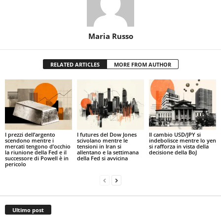
Maria Russo
RELATED ARTICLES
MORE FROM AUTHOR
I prezzi dell’argento
I futures del Dow Jones
Il cambio USD/JPY si
scendono mentre i
scivolano mentre le
indebolisce mentre lo yen
mercati tengono d’occhio
tensioni in Iran si
si rafforza in vista della
la riunione della Fed e il
allentano e la settimana
decisione della BoJ
successore di Powell è in
della Fed si avvicina
pericolo
Ultimo post