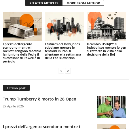
RELATED ARTICLES
MORE FROM AUTHOR
I prezzi dell’argento
I futures del Dow Jones
Il cambio USD/JPY si
scendono mentre i
scivolano mentre le
indebolisce mentre lo yen
mercati tengono d’occhio
tensioni in Iran si
si rafforza in vista della
la riunione della Fed e il
allentano e la settimana
decisione della BoJ
successore di Powell è in
della Fed si avvicina
pericolo
Ultimo post
Trump Turnberry è morto in 28 Open
27 Aprile 2026
I prezzi dell’argento scendono mentre i