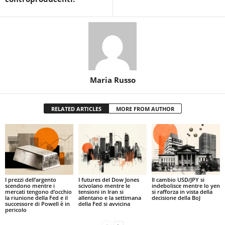
Maria Russo
RELATED ARTICLES
MORE FROM AUTHOR
I prezzi dell’argento
I futures del Dow Jones
Il cambio USD/JPY si
scendono mentre i
scivolano mentre le
indebolisce mentre lo yen
mercati tengono d’occhio
tensioni in Iran si
si rafforza in vista della
la riunione della Fed e il
allentano e la settimana
decisione della BoJ
successore di Powell è in
della Fed si avvicina
pericolo