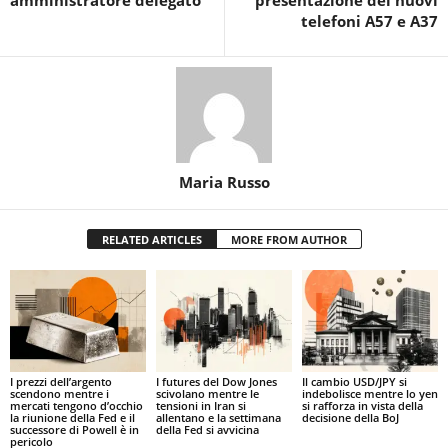
amministratore delegato
presentazione dei nuovi
telefoni A57 e A37
Maria Russo
RELATED ARTICLES
MORE FROM AUTHOR
I prezzi dell’argento
I futures del Dow Jones
Il cambio USD/JPY si
scendono mentre i
scivolano mentre le
indebolisce mentre lo yen
mercati tengono d’occhio
tensioni in Iran si
si rafforza in vista della
la riunione della Fed e il
allentano e la settimana
decisione della BoJ
successore di Powell è in
della Fed si avvicina
pericolo