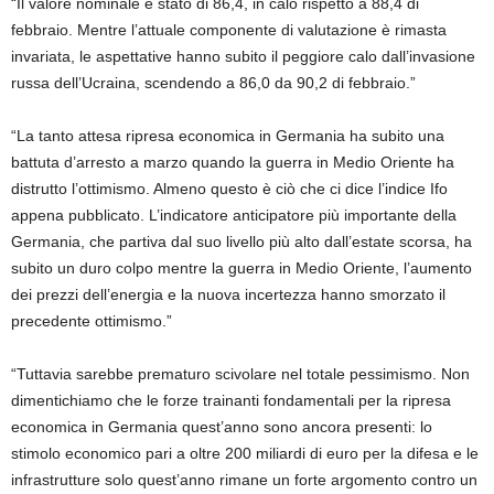
“Il valore nominale è stato di 86,4, in calo rispetto a 88,4 di
febbraio. Mentre l’attuale componente di valutazione è rimasta
invariata, le aspettative hanno subito il peggiore calo dall’invasione
russa dell’Ucraina, scendendo a 86,0 da 90,2 di febbraio.”
“La tanto attesa ripresa economica in Germania ha subito una
battuta d’arresto a marzo quando la guerra in Medio Oriente ha
distrutto l’ottimismo. Almeno questo è ciò che ci dice l’indice Ifo
appena pubblicato. L’indicatore anticipatore più importante della
Germania, che partiva dal suo livello più alto dall’estate scorsa, ha
subito un duro colpo mentre la guerra in Medio Oriente, l’aumento
dei prezzi dell’energia e la nuova incertezza hanno smorzato il
precedente ottimismo.”
“Tuttavia sarebbe prematuro scivolare nel totale pessimismo. Non
dimentichiamo che le forze trainanti fondamentali per la ripresa
economica in Germania quest’anno sono ancora presenti: lo
stimolo economico pari a oltre 200 miliardi di euro per la difesa e le
infrastrutture solo quest’anno rimane un forte argomento contro un