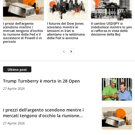
I prezzi dell’argento
I futures del Dow Jones
Il cambio USD/JPY si
scendono mentre i
scivolano mentre le
indebolisce mentre lo yen
mercati tengono d’occhio
tensioni in Iran si
si rafforza in vista della
la riunione della Fed e il
allentano e la settimana
decisione della BoJ
successore di Powell è in
della Fed si avvicina
pericolo
Ultimo post
Trump Turnberry è morto in 28 Open
27 Aprile 2026
I prezzi dell’argento scendono mentre i
mercati tengono d’occhio la riunione...
27 Aprile 2026