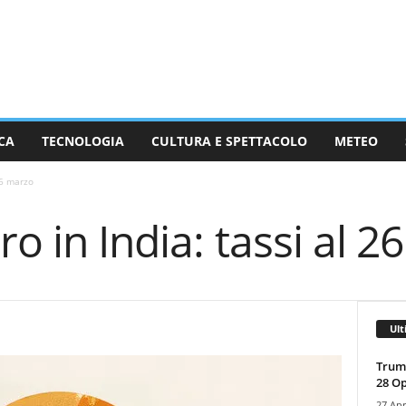
CA
TECNOLOGIA
CULTURA E SPETTACOLO
METEO
26 marzo
ro in India: tassi al 
Ult
Trump
28 O
27 Apr