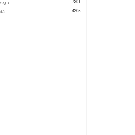
7391
logia
4205
ità