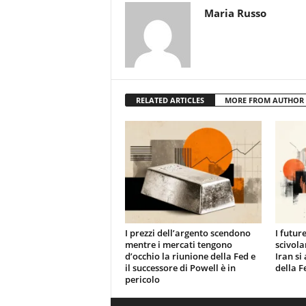
Maria Russo
RELATED ARTICLES
MORE FROM AUTHOR
I prezzi dell’argento scendono
I futur
mentre i mercati tengono
scivola
d’occhio la riunione della Fed e
Iran si
il successore di Powell è in
della F
pericolo