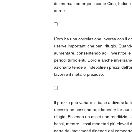
dei mercati emergenti come Cina, India e
auree.
L’oro ha una correlazione inversa con il d
riserve importanti che beni rifugio. Quando
aumentare, consentendo agli investitori e a
periodi turbolenti. L’oro è anche inversame
azionario tende a indebolire i prezzi dell’
favorire il metallo prezioso.
Il prezzo può variare in base a diversi fatto
recessione possono rapidamente far aument
rifugio. Essendo un asset non redditizio, l
bassi, mentre i costi monetari più elevati d
parte dei movimenti dipende dal comporta