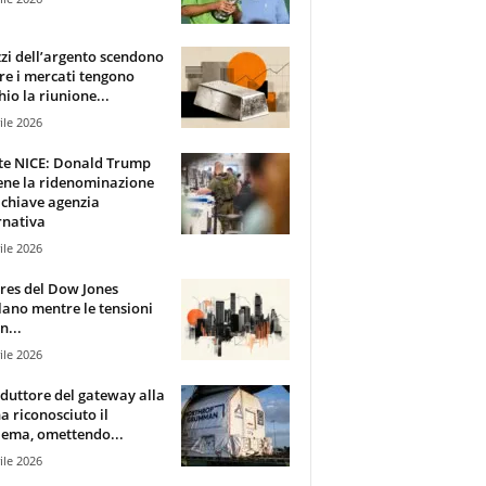
zzi dell’argento scendono
e i mercati tengono
hio la riunione...
ile 2026
te NICE: Donald Trump
ene la ridenominazione
 chiave agenzia
rnativa
ile 2026
ures del Dow Jones
lano mentre le tensioni
n...
ile 2026
oduttore del gateway alla
ha riconosciuto il
ema, omettendo...
ile 2026