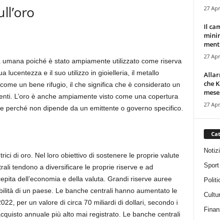
ll’oro
27 Apr
Il ca
minim
mentr
27 Apr
ria umana poiché è stato ampiamente utilizzato come riserva
lucentezza e il suo utilizzo in gioielleria, il metallo
Alla
che K
ome un bene rifugio, il che significa che è considerato un
mese.
lenti. L’oro è anche ampiamente visto come una copertura
27 Apr
tarie perché non dipende da un emittente o governo specifico.
Cat
Notiz
ici di oro. Nel loro obiettivo di sostenere le proprie valute
Sport
rali tendono a diversificare le proprie riserve e ad
cepita dell’economia e della valuta. Grandi riserve auree
Politi
ibilità di un paese. Le banche centrali hanno aumentato le
Cultu
2022, per un valore di circa 70 miliardi di dollari, secondo i
Finan
’acquisto annuale più alto mai registrato. Le banche centrali