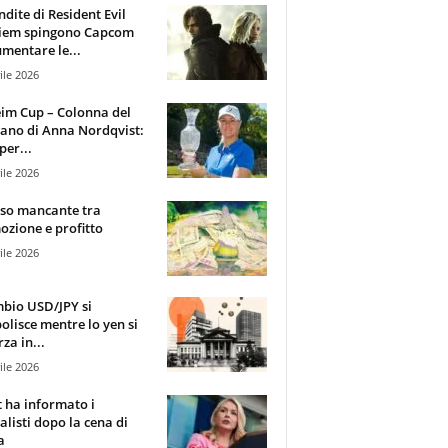
ndite di Resident Evil
iem spingono Capcom
mentare le...
ile 2026
im Cup – Colonna del
ano di Anna Nordqvist:
per...
ile 2026
sso mancante tra
zione e profitto
ile 2026
mbio USD/JPY si
olisce mentre lo yen si
za in...
ile 2026
t ha informato i
alisti dopo la cena di
a