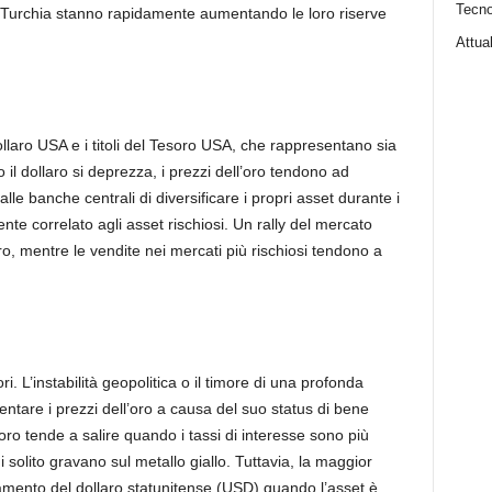
Tecno
 Turchia stanno rapidamente aumentando le loro riserve
Attual
ollaro USA e i titoli del Tesoro USA, che rappresentano sia
 il dollaro si deprezza, i prezzi dell’oro tendono ad
lle banche centrali di diversificare i propri asset durante i
nte correlato agli asset rischiosi. Un rally del mercato
oro, mentre le vendite nei mercati più rischiosi tendono a
ri. L’instabilità geopolitica o il timore di una profonda
are i prezzi dell’oro a causa del suo status di bene
’oro tende a salire quando i tassi di interesse sono più
i solito gravano sul metallo giallo. Tuttavia, la maggior
mento del dollaro statunitense (USD) quando l’asset è