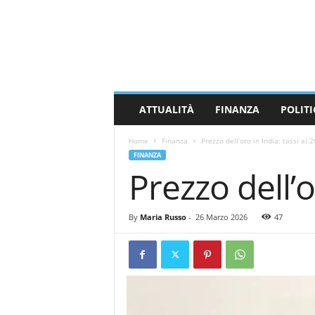
M
a
s
s
a
C
a
ATTUALITÀ
FINANZA
POLITI
r
r
Home
Finanza
Prezzo dell’oro in India: tassi al 
a
FINANZA
r
Prezzo dell’o
a
N
e
By
Maria Russo
-
26 Marzo 2026
47
w
s