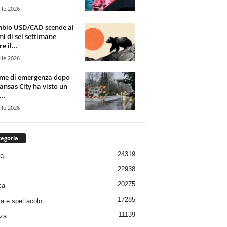
ile 2026
mbio USD/CAD scende ai
i di sei settimane
e il...
ile 2026
rme di emergenza dopo
ansas City ha visto un
..
ile 2026
egoria
24319
ia
22938
20275
ca
17285
ra e spettacolo
11139
za