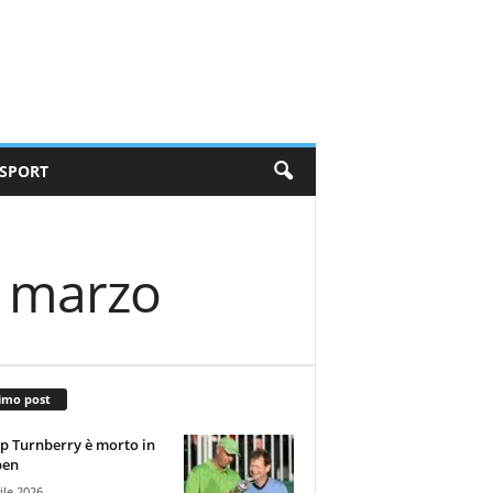
SPORT
26 marzo
imo post
 Turnberry è morto in
pen
ile 2026