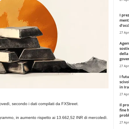
I pre
mentr
d’occ
27 Apr
Agen
sosti
della
gove
27 Apr
I fut
scivo
in Ira
27 Apr
iovedì, secondo i dati compilati da FXStreet.
Il pr
fine 
probl
l grammo, in aumento rispetto ai 13.662,52 INR di mercoledì.
27 Apr